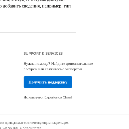
о добавить сведения, например, тип
SUPPORT & SERVICES
e Foundation
Нужна помощь? Найдите дополнительные
ресурсы или свяжитесь с экспертом.
в объекте «Бизнес-профиль» в
ля типа обслуживания и типа бизнес-
Получить поддержку
Используется
Experience Cloud
наки принадлежат соответствующим владельцам.
co, CA 94105, United States