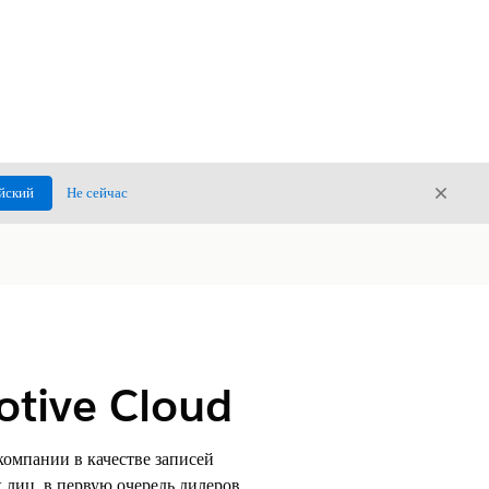
Закры
йский
Не сейчас
Закрыт
otive Cloud
омпании в качестве записей
лиц, в первую очередь дилеров,