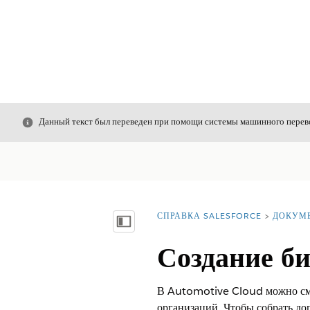
Закрыть
Данный текст был переведен при помощи системы машинного перево
СПРАВКА SALESFORCE
ДОКУМ
Вы находитесь здесь:
Показать содержание
Создание б
В Automotive Cloud можно смо
организаций. Чтобы собрать до