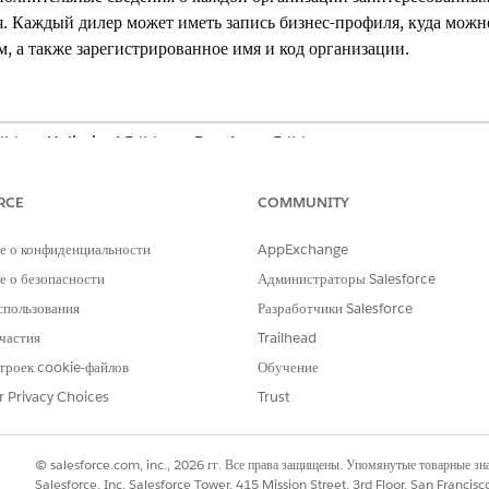
я. Каждый дилер может иметь запись бизнес-профиля, куда можн
, а также зарегистрированное имя и код организации.
ition,
Unlimited
Edition и
Developer
Edition.
НЕОБХОДИМЫЕ ПОЛНОМОЧИЯ ПОЛЬЗОВАТЕЛЯ
RCE
COMMUNITY
Набор полномочий Automotiv
е о конфиденциальности
AppExchange
определил значения раскрывающегося списка для поля «Регион» 
 о безопасности
Администраторы Salesforce
атор также может добавить значения раскрывающегося списка д
спользования
Разработчики Salesforce
частия
Trailhead
найдите и откройте «
Бизнес-профили
».
троек cookie-файлов
Обучение
r Privacy Choices
Trust
ю.
 введите имя, зарегистрированное для компании.
© salesforce.com, inc., 2026 гг. Все права защищены. Упомянутые товарные з
введите официальный код, зарегистрированный для предприятия.
Salesforce, Inc. Salesforce Tower, 415 Mission Street, 3rd Floor, San Francis