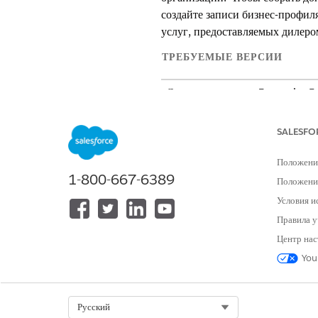
создайте записи бизнес-профил
услуг, предоставляемых дилером
ТРЕБУЕМЫЕ ВЕРСИИ
Доступно в версиях:
Enterprise
Ed
SALESFO
Для создания бизнес-профилей:
Положени
1-800-667-6389
Убедитесь, что администратор 
Положение
менеджере объектов. Администр
Условия и
партнера.
Правила у
В средстве запуска приложений 
Центр нас
Нажмите «
Создать
».
You
Найдите и выберите организаци
Введите имя бизнес-профиля.
В поле «Рабочее имя компании»
Select Org
Русский
В поле «Код бизнес-партнера» 