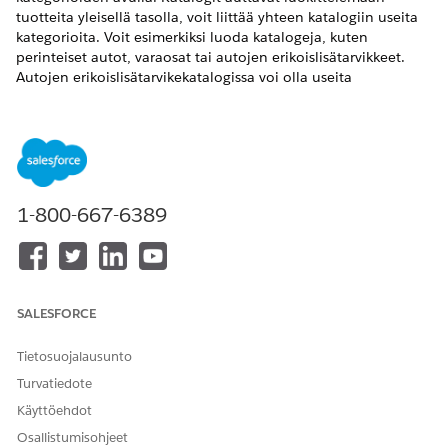
tuotteita yleisellä tasolla, voit liittää yhteen katalogiin useita
kategorioita. Voit esimerkiksi luoda katalogeja, kuten
perinteiset autot, varaosat tai autojen erikoislisätarvikkeet.
Autojen erikoislisätarvikekatalogissa voi olla useita
alakategorioita, kuten lämmitetyt istuimet, puhelintelineet ja
Bluetooth-lähettimet.
VAADITUT VERSIOT
Käytettävissä:
Enterprise Edition
-,
Unlimited Edition
- ja
1-800-667-6389
Developer Edition
-versioissa.
TARVITTAVAT KÄYTTÖOIKEUDET
Katalogien ja kategorioiden
Automotive Foundation
SALESFORCE
luominen:
User ‑käyttöoikeusjoukko
Etsi ja avaa sovelluksen käynnistimestä
Katalogit
.
Tietosuojalausunto
Napsauta
Uusi
.
Turvatiedote
Anna nimi.
Käyttöehdot
Tallenna muutoksesi.
Osallistumisohjeet
Etsi ja avaa sovelluksen käynnistimestä
Kategoriat
.