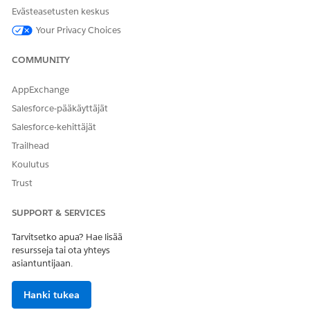
Napsauta
Uusi
.
Evästeasetusten keskus
Anna nimi.
Your Privacy Choices
Etsi ja valitse luomasi katalogitietue.
Tallenna muutoksesi.
COMMUNITY
AppExchange
Salesforce-pääkäyttäjät
Salesforce-kehittäjät
Trailhead
Koulutus
Trust
SUPPORT & SERVICES
Tarvitsetko apua? Hae lisää
RATKAISIKO TÄMÄ ARTIKKELI ONGELMASI?
resursseja tai ota yhteys
Anna palautetta, jotta voimme kehittyä!
asiantuntijaan.
Kyllä
Ei
Hanki tukea