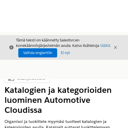
Tämä teksti on käännetty Salesforcen
konekäännösjärjestelmän avulla. Katso lisätietoja
täältä
.
Sulje
Sulje
Sulje
Vaihda englantiin
Ei nyt
Sisällysluettelo
Näytä sisällysluettelo
Katalogien ja kategorioiden
luominen Automotive
Cloudissa
Organisoi ja luokittele myymäsi tuotteet katalogien ja
kategorioiden avulla. Katalogit auttavat luokittelemaan