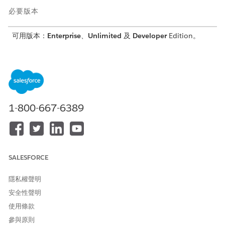
必要版本
可用版本：
Enterprise
、
Unlimited
及
Developer
Edition。
所需使用者權限
建立目錄和種類：
「汽車基礎使用者」權限集
進入 App Launcher，尋找並選取「
目錄
」。
1-800-667-6389
按一下「
新增
」。
輸入名稱。
儲存您的變更。
進入 App Launcher，尋找並選取「
種類
」。
按一下「
新增
」。
SALESFORCE
輸入名稱。
搜尋並選取您所建立的「目錄」記錄。
隱私權聲明
儲存您的變更。
安全性聲明
使用條款
參與原則