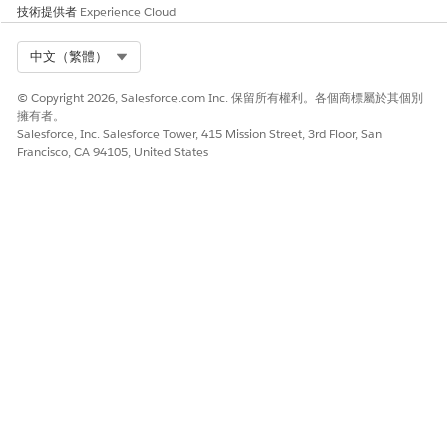
技術提供者
Experience Cloud
Select Org
中文（繁體）
© Copyright 2026, Salesforce.com Inc. 保留所有權利。各個商標屬於其個別
擁有者。
Salesforce, Inc. Salesforce Tower, 415 Mission Street, 3rd Floor, San
Francisco, CA 94105, United States