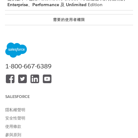
Enterprise
、
Performance
及
Unlimited
Edition
需要的使用者權限
建立 CRM Analytics 範本組
評分架構管理員
態：
安裝 CRM Analytics 應用程
「管理 CRM Analytics 範本應
式：
用程式」權限
1-800-667-6389
在「評分架構」中,使用必要的範本組態類型來
建立 CRM
Analytics 範本組態
。
選取「商機」或「機會」(根據選取的範本) 作為訓練模型和取得
預估的物件
。
若要進一步分析您的資料,請在 CRM Analytics 資料集中
包含輸
SALESFORCE
入功能
。
為模型
定義目標變數
。
隱私權聲明
針對「商機轉換分數」(Automotive Cloud),選取「商
機已轉換為帳戶」或「商機已轉換為機會」。
安全性聲明
針對「機會轉帳戶轉換分數」(Automotive Cloud),選
使用條款
取「機會已轉換為帳戶」。
參與原則
若要定義自訂目標變數，請新增條件。