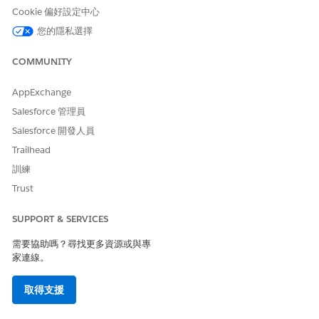
Cookie 偏好設定中心
從 CRM Analytics 資料集、預先定義的欄位集,或從您為訓練和
您的隱私選擇
評分選取的物件中
選取輸入功能
。
若要將您的預估專注在索賠資料的特定子集上,請
定義篩選條
COMMUNITY
件
。
若要在記錄中顯示產生的預估,請
選取預先設定的輸出連接器
,然
AppExchange
後選取其中一個物件及其欄位以儲存預估。
商機
Salesforce 管理員
LeadPreferredSeller
Salesforce 開發人員
LeadLineItem
Trailhead
若要顯示預估分數、預估分數的相關建議和洞察,以及 Next
訓練
Best Action 建議,請
建立 AI 加速器使用個案
。
Trust
取得商機評分預估的輸入功能
從一組計算值中選取輸入功能。取得預估的機會評分,透過評分
SUPPORT & SERVICES
與商機相關的因素來識別高潛在商機。
需要協助嗎？尋找更多資源或與專
取得機會評分預估的輸入功能
家連線。
從一組計算值中選取輸入功能。取得機會評分,透過分析與機會
相關的因素來識別高收入機會。
取得支援