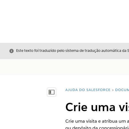
Fechar
Este texto foi traduzido pelo sistema de tradução automática da 
AJUDA DO SALESFORCE
DOCUM
Você está aqui:
Mostrar índice
Crie uma vi
Crie uma visita e atribua um 
ou depósito da concessionária