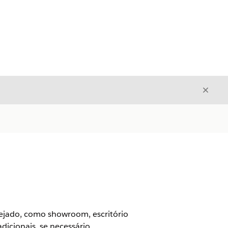
Fecha
Fechar
esejado, como showroom, escritório
dicionais, se necessário.