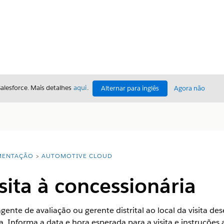
Salesforce. Mais detalhes
aqui
.
Alternar para inglês
Agora não
ENTAÇÃO
AUTOMOTIVE CLOUD
sita à concessionária
agente de avaliação ou gerente distrital ao local da visita d
. Informa a data e hora esperada para a visita e instruções a