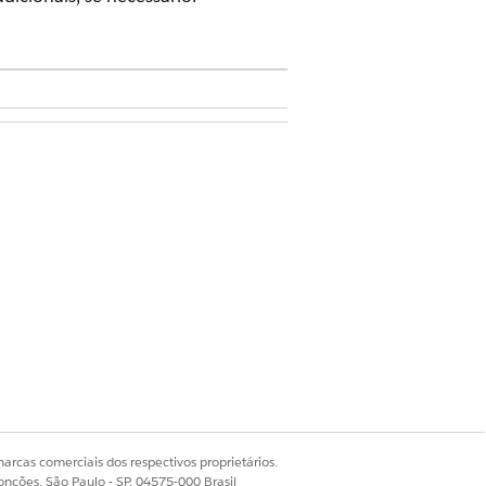
de Gerenciamento de visita do
ário.
arcas comerciais dos respectivos proprietários.
onções, São Paulo - SP, 04575-000 Brasil