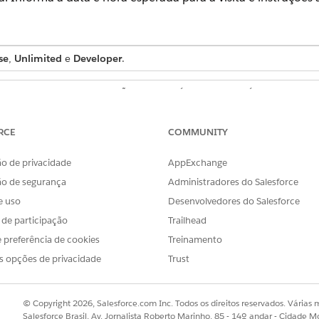
se
,
Unlimited
e
Developer
.
PERMISSÕES NECESSÁRIAS AO USUÁRIO
Conjunto de permissões 
parceiro
RCE
COMMUNITY
Criar acesso em Visita
o de privacidade
AppExchange
ocalize e selecione
Visitas
.
ão de segurança
Administradores do Salesforce
e uso
Desenvolvedores do Salesforce
a Local, selecione
Locais
ou
Endereços
e selecione o registro necess
s de participação
Trailhead
lecione uma opção:
 preferência de cookies
Treinamento
s opções de privacidade
Trust
ionária.
© Copyright 2026, Salesforce.com Inc. Todos os direitos reservados. Várias m
a de término e a hora.
Salesforce Brasil, Av. Jornalista Roberto Marinho, 85 - 14º andar - Cidade M