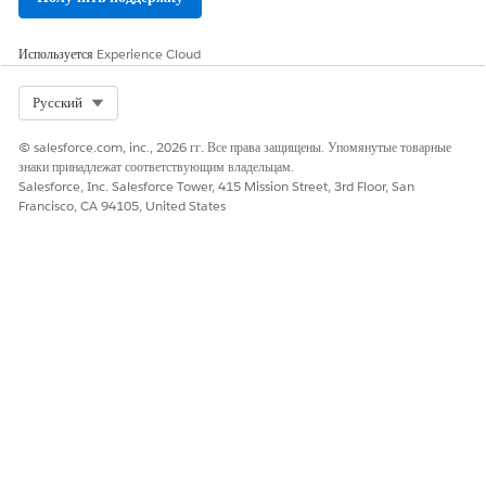
     </mappingFields> 

Используется
Experience Cloud
     <mappingFields> 

       <inputField>PriceType</inputField>

Select Org
Русский
       <outputField>PriceType</outputField> 

     </mappingFields> 

© salesforce.com, inc., 2026 гг. Все права защищены. Упомянутые товарные
знаки принадлежат соответствующим владельцам.
 </parentObjectMapping>

Salesforce, Inc. Salesforce Tower, 415 Mission Street, 3rd Floor, San
    <outputPntRelationshipFieldName/>

Francisco, CA 94105, United States
    <inputObjRecordsGrpFieldName></inputObjRecords
    <parentRecord/>

    <mappingType>ParentToParent</mappingType>

    <usageType>TransformationMapping</usageType>

</ObjectHierarchyRelationship>
Убедитесь, что значение поля «Тип
ПРИМЕЧАНИЕ
использования» в файле компонента является