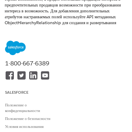
предпочтительных продавцов возможности при преобразовании
интереса в возможность. Для добавления дополнительных
атрибутов настраиваемых полей используйте API метаданных
ObjectHierarchyRelationship для создания и развертывания
соотнесений полей.
ТРЕБУЕМЫЕ ВЕРСИИ
Доступно в версиях:
Enterprise Edition
,
Unlimited Edition
и
Developer Edition
.
1-800-667-6389
НЕОБХОДИМЫЕ ПОЛНОМОЧИЯ ПОЛЬЗОВАТЕЛЯ
Для создания соотнесений
Системный администратор
взаимосвязей иерархии
объектов:
SALESFORCE
Убедитесь, что функция стандартных соотнесений управления
Положение о
интересами партнеров включена в вашей организации. Чтобы
конфиденциальности
узнать, какие поля соотносятся автоматически, см.
Управление
Положение о безопасности
продуктами возможности и предпочтительными продавцами
.
Условия использования
Создание файла соотнесения для соотнесений полей объекта от