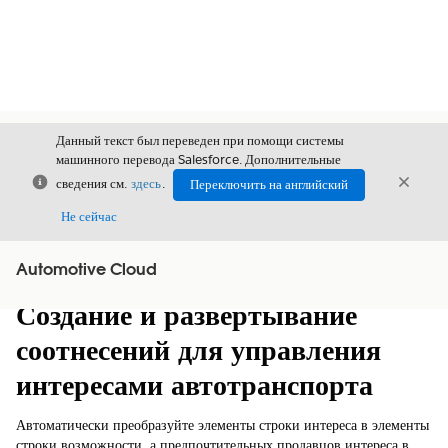
Данный текст был переведен при помощи системы
машинного перевода Salesforce. Дополнительные
Закрыть
Закры
сведения см.
здесь
.
Переключить на английский
Закрыт
Не сейчас
Automotive Cloud
Содержание
Показать содержание
Создание и развертывание
соотнесений для управления
интересами автотранспорта
Автоматически преобразуйте элементы строки интереса в элементы
строки возможности, а предпочтительных продавцов интереса в