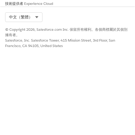
技術提供者
Experience Cloud
Select Org
中文（繁體）
確保元件檔案中「使用類型」欄位的值為
備註
TransformationMapping。
© Copyright 2026, Salesforce.com Inc. 保留所有權利。各個商標屬於其個別
擁有者。
Salesforce, Inc. Salesforce Tower, 415 Mission Street, 3rd Floor, San
如果您的組織已啟用多重貨幣，請新增下列對應：
Francisco, CA 94105, United States
     <mappingFields> 

       <inputField>CurrencyIsoCode</inputField>

       <outputField>CurrencyIsoCode</outputField> 
     </mappingFields>
建立 package.xml 檔案，然後將該檔案存放在
ObjectHierarchyRelationship 資料夾中。
package.xml 檔案會定義您例項和中繼資料類型的 API 版本。
以下是 package.xml 檔案範例：
<?xml version="1.0" encoding="UTF-8"?>

<Package xmlns="http://soap.sforce.com/2006/04/met