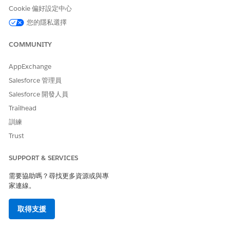
     <inputObject>LeadLineItem</inputObject>

Cookie 偏好設定中心
     <outputObject>OpportunityLineItem</outputObje
您的隱私選擇
       <mappingFields> 

       <inputField>ProductCategory</inputField>

COMMUNITY
       <outputField>Category</outputField> 

     </mappingFields> 

AppExchange
     <mappingFields> 

Salesforce 管理員
       <inputField>PriceType</inputField>

Salesforce 開發人員
       <outputField>PriceType</outputField> 

Trailhead
     </mappingFields> 

訓練
 </parentObjectMapping>

Trust
    <outputPntRelationshipFieldName/>

    <inputObjRecordsGrpFieldName></inputObjRecords
SUPPORT & SERVICES
    <parentRecord/>

需要協助嗎？尋找更多資源或與專
    <mappingType>ParentToParent</mappingType>

家連線。
    <usageType>TransformationMapping</usageType>

</ObjectHierarchyRelationship>
取得支援