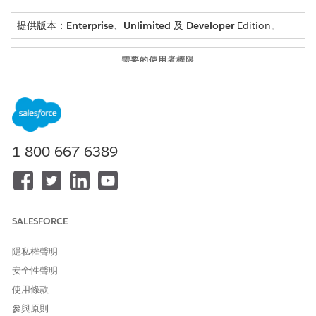
提供版本：
Enterprise
、
Unlimited
及
Developer
Edition。
需要的使用者權限
要建立物件階層關係對應：
系統管理員
請確認已在您的組織中啟用「合作夥伴商機管理預設對應」功能。
若要瞭解哪些欄位會自動對應,請參閱
管理機會產品和偏好賣方
。
1-800-667-6389
針對來源至目標物件欄位對應建立對應檔案：
父系至父系對應用於將商機條列項目轉換為機會條列項目，並將
商機偏好賣方轉換為機會偏好賣方。在此範例中,我們將「商機
條列項目」中的「產品種類」和「價格類型」欄位對應至「機會
條列項目」物件。針對此,我們已在「機會條列項目」物件上建
SALESFORCE
立自訂欄位「種類」和「價格類型」。
商機條列項目轉換為機會條列項目對應：
隱私權聲明
安全性聲明
<?xml version="1.0" encoding="UTF-8"?>

使用條款
<ObjectHierarchyRelationship xmlns="http://soap.sf
 <parentObjectMapping>

參與原則