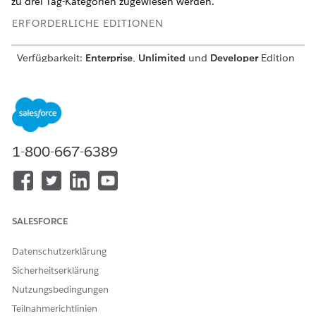
zu drei Tag-Kategorien zugewiesen werden.
ERFORDERLICHE EDITIONEN
Verfügbarkeit:
Enterprise
,
Unlimited
und
Developer
Edition
ERFORDERLICHE BENUTZERBERECHTIGUNGEN
Verwendung von Interessen-
Automotive Foundation-
Tags:
Berechtigungssatz
1-800-667-6389
Vergewissern Sie sich, dass Ihr Administrator die Komponente
"Interessen-Tags" zum Seitenlayout "Fahrzeug" hinzugefügt
hat, das Ihnen zugewiesen ist.
Erstellen Sie Interessen-Tag-Kategorien.
SALESFORCE
Suchen Sie im App Launcher nach
Tag-Kategorien
und
wählen Sie diese Option aus.
Datenschutzerklärung
Klicken Sie auf
Neu
.
Geben Sie einen Namen für die Kategorie ein.
Sicherheitserklärung
Geben Sie eine Beschreibung ein.
Nutzungsbedingungen
Wenn Sie eine Tag-Kategorie der zweiten oder dritten
Teilnahmerichtlinien
Ebene erstellen, wählen Sie eine übergeordnete