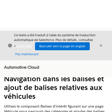
Ce texte a été traduit à l’aide du système de traduction
automatique de Salesforce. Plus de détails, consultez
Fermer
Ferme
<
cette page
.
Basculer vers la page en anglais
Fermer
Pas maintenant
Table des
Automotive Cloud
Afficher la table des matières
matières
Navigation dans les balises et
ajout de balises relatives aux
véhicules
Utilisez le composant Balises d’intérêt figurant sur une page
Véhicule pour parcourir des catégories et ajouter des balises