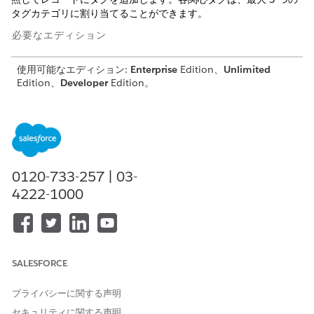
タグカテゴリに割り当てることができます。
必要なエディション
使用可能なエディション:
Enterprise
Edition、
Unlimited
Edition、
Developer
Edition。
必要なユーザー権限
関心タグを使用する
Automotive Foundation 権限
セット
0120-733-257 | 03-
割り当てられた車両ページレイアウトに、管理者が [関心タグ] コ
4222-1000
ンポーネントを追加していることを確認してください。
関心タグのカテゴリを作成します。
アプリケーションランチャーで、
[タグカテゴリ]
を見つけ
て選択します。
SALESFORCE
[新規]
をクリックします。
カテゴリ名を入力します。
プライバシーに関する声明
説明を入力します。
第 2 レベル、第 3 レベルのタグカテゴリを作成する場合
セキュリティに関する声明