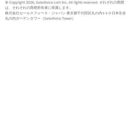
© Copyright 2026, Salesforce.com Inc. All rights reserved. それぞれの商標
追加する関心タグを選択します。
は、それぞれの商標所有者に帰属します。
車両レコードのタグを参照します。
株式会社セールスフォース・ジャパン 東京都千代田区丸の内1-1-3 日本生命
丸の内ガーデンタワー（Salesforce Tower）
アプリケーションランチャーで
[車両]
を見つけて選択しま
す。
車両レコードを選択します。
レコードページの [関心タグ] コンポーネントで、
[タグの
参照]
をクリックします。
検索バーで、関心タグやタグカテゴリの名前を入力しま
す。
タグカテゴリのサイドパネルを展開して、タグカテゴリの
階層を表示します。
1 つ以上の関心タグを選択し、レコードに追加します。
変更内容を保存します。