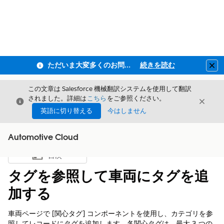
ただいま大変多くのお問い合わせをいただいており、ご連絡までにお時間を頂戴しております
続きを読む
Clo
この文章は Salesforce 機械翻訳システムを使用して翻訳
されました。詳細は
こちら
をご参照ください。
閉じる
閉じ
閉じる
英語に切り替える
今はしません
Automotive Cloud
目次
目次を表示
タグを参照して車両にタグを追
加する
車両ページで [関心タグ] コンポーネントを使用し、カテゴリを参
照してレコードにタグを追加します。各関心タグは、最大 3 つの