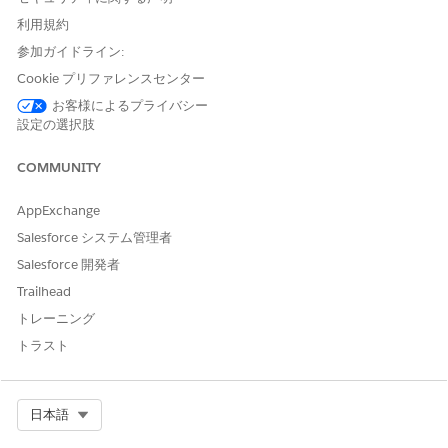
は、親カテゴリを選択します。
利用規約
レベルには 1、2、3 のいずれかを入力します。
参加ガイドライン:
タグカテゴリを視覚的に表すアイコンを選択します。
新しいカテゴリを有効にするには、
[有効]
を選択します。
Cookie プリファレンスセンター
変更内容を保存します。
お客様によるプライバシー
設定の選択肢
関心タグを作成します。
アプリケーションランチャーで
[関心タグ]
を見つけて選択
COMMUNITY
します。
[新規]
をクリックします。
AppExchange
タグの名前を入力します。
説明を入力します。
Salesforce システム管理者
タグカテゴリを選択します。
Salesforce 開発者
変更内容を保存します。
Trailhead
車両レコードにタグを追加します。
トレーニング
アプリケーションランチャーで
[車両]
を見つけて選択しま
トラスト
す。
車両レコードを選択します。
[関心タグ] コンポーネントで
[すべてのタグカテゴリ]
をク
Select Org
日本語
リックし、絞り込むタグカテゴリを選択します。
関心タグ名を入力し、Enter キーを押して検索します。