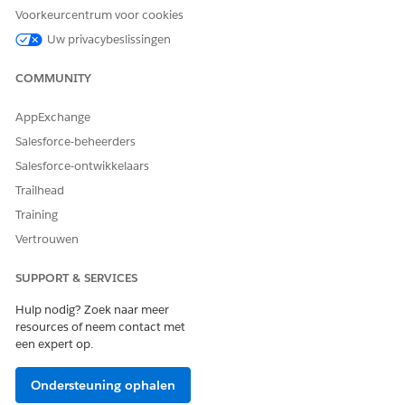
Selecteer een pictogram om uw tagcategorie visueel
Voorkeurcentrum voor cookies
weer te geven.
Uw privacybeslissingen
Als u de nieuwe categorie wilt activeren, selecteert u
Is
actief
.
COMMUNITY
Sla uw wijzigingen op.
AppExchange
Maak belangentags.
Zoek en selecteer vanuit de Appstarter
Belangentags
.
Salesforce-beheerders
Klik op
Nieuw
.
Salesforce-ontwikkelaars
Geef een tagnaam op.
Trailhead
Geef een beschrijving op.
Selecteer een tagcategorie.
Training
Sla uw wijzigingen op.
Vertrouwen
Voeg tags toe aan voertuigrecords.
SUPPORT & SERVICES
Zoek en selecteer vanuit de Appstarter
Voertuigen
.
Selecteer een voertuigrecord.
Hulp nodig? Zoek naar meer
Klik in het component Belangentags op
Alle
resources of neem contact met
tagcategorieën
en selecteer vervolgens een
een expert op.
tagcategorie om op te filteren.
Geef een naam op van een belangentag en druk op
Ondersteuning ophalen
Enter om te zoeken.