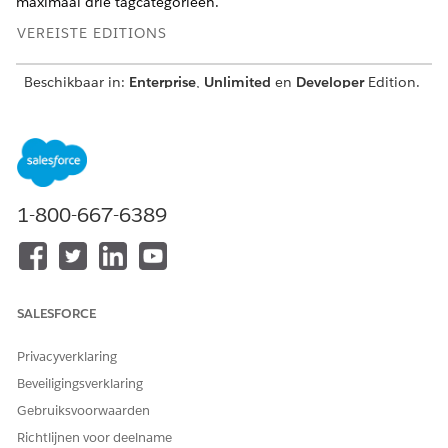
maximaal drie tagcategorieën.
VEREISTE EDITIONS
Beschikbaar in:
Enterprise
,
Unlimited
en
Developer
Edition.
BENODIGDE GEBRUIKERSMACHTIGINGEN
Belangentags gebruiken:
Machtigingenset
automotivestichting
1-800-667-6389
Zorg ervoor dat uw beheerder het component Belangentags
heeft toegevoegd aan de paginalay-out van het voertuig dat
aan u is toegewezen.
Maak categorieën voor belangentags.
SALESFORCE
Zoek en selecteer vanuit de Appstarter
Tagcategorieën
.
Klik op
Nieuw
.
Privacyverklaring
Geef een categorienaam op.
Geef een beschrijving op.
Beveiligingsverklaring
Als u een tagcategorie op het tweede of derde niveau
Gebruiksvoorwaarden
maakt, selecteert u een bovenliggende categorie.
Richtlijnen voor deelname
Geef bij Niveau 1, 2 of 3 op.