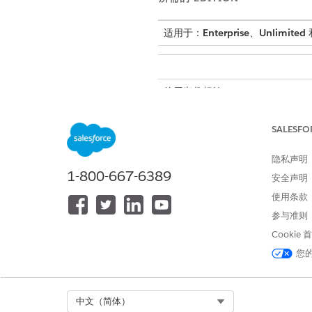
适用于：
Enterprise
、
Unlimited
使用兴趣标签：
确保管理员已经将兴趣标签组
SALESFO
创建兴趣标签类别。
在应用程序启动器中查找并
隐私声明
1-800-667-6389
单击
新建
。
安全声明
输入类别名。
使用条款
输入描述。
参与准则
如果创建一个二级或三级标
对于级别，输入 1、2 或 3
Cookie
选择一个图标，以直观地表
您
要激活新类别，选择
启用
。
保存更改。
创建兴趣标签。
Select Org
中文（简体）