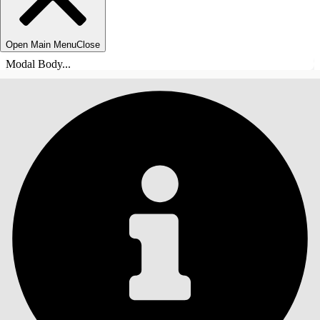
Open Main Menu
Close
Modal Body...
INNHOLD
Søk
Vis innholdsfortegnelse
Innhold