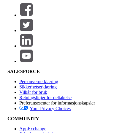
Filtre (0)
VELG FILTRE
Legg til
Produktområde
Funksjonsinnvirkning
SALESFORCE
Personvernerklæring
Sikkerhetserklæring
Vilkår for bruk
Retningslinjer for deltakelse
Preferansesenter for informasjonskapsler
Your Privacy Choices
Utgave
COMMUNITY
AppExchange