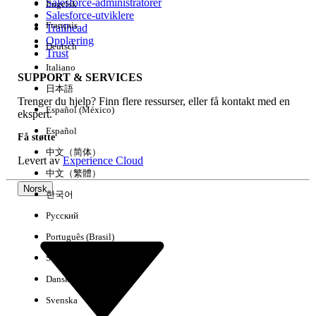
Salesforce-administratorer
Engelsk
Salesforce-utviklere
Français
Trailhead
Erfaring
Opplæring
Deutsch
Trust
Italiano
SUPPORT & SERVICES
日本語
Trenger du hjelp? Finn flere ressurser, eller få kontakt med en
Fjern alle
Utført
Español (México)
ekspert.
Español
Få støtte
中文（简体）
Levert av
Experience Cloud
中文（繁體）
Norsk
한국어
Русский
Português (Brasil)
Suomi
Dansk
Svenska