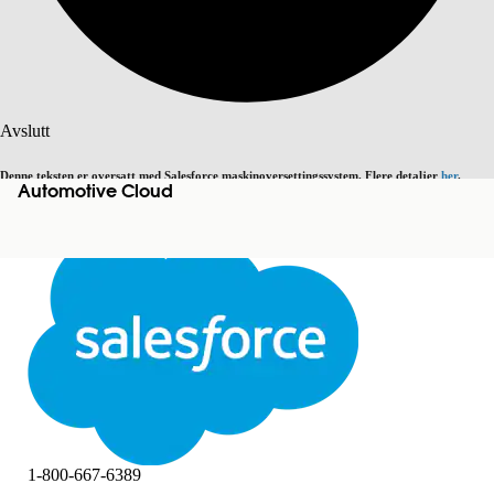
Søk
Avslutt
Denne teksten er oversatt med Salesforce maskinoversettingssystem. Flere detaljer
her
.
Automotive Cloud
Bytt til engelsk
Ikke nå
Avslutt
Avslutt
1-800-667-6389