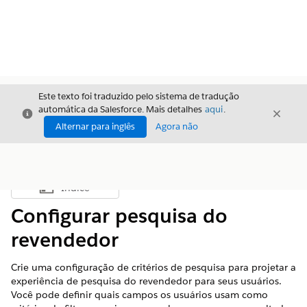
Este texto foi traduzido pelo sistema de tradução
automática da Salesforce. Mais detalhes
aqui
.
Fechar
Fecha
Fechar
Alternar para inglês
Agora não
Índice
Mostrar índice
Configurar pesquisa do
revendedor
Crie uma configuração de critérios de pesquisa para projetar a
experiência de pesquisa do revendedor para seus usuários.
Você pode definir quais campos os usuários usam como