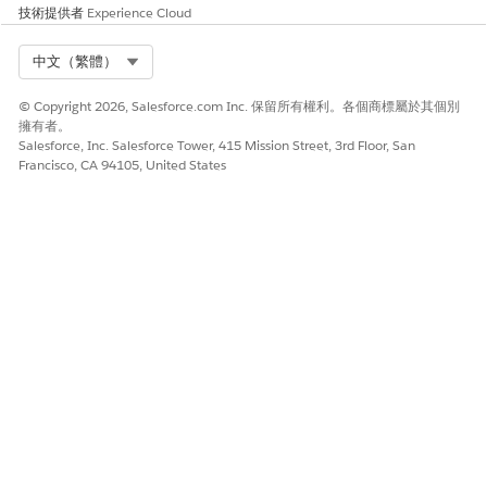
技術提供者
Experience Cloud
按一下「
下一步
」。
若要提供基本詳細資料，請遵循以下步驟：
Select Org
中文（繁體）
輸入組態的名稱。
系統會自動填入「API 名稱」欄位。
© Copyright 2026, Salesforce.com Inc. 保留所有權利。各個商標屬於其個別
針對「可搜尋物件」,搜尋並選取「
經銷商車輛定義可搜尋欄
擁有者。
位
」。
Salesforce, Inc. Salesforce Tower, 415 Mission Street, 3rd Floor, San
針對「可搜尋物件組態」,搜尋並選取在上述工作中建立的可
Francisco, CA 94105, United States
搜尋物件組態。
輸入組態的描述。
按一下「
下一步
」。
若要選取搜尋與篩選條件，請遵循以下步驟：
將欄位從「可用欄位」清單移至「選取的欄位」清單。
我們建議您選取描述車輛定義屬性和其他已知詳細資料的欄
位,以便使用者輕鬆限定其經銷商搜尋,例如「帳戶識別
碼」、「品牌名稱」、「型號名稱」、「賣方角色」、「試
駕」、「車輛定義」和「車輛服務類型」。
使用向上和向下箭頭排列向使用者顯示所選欄位的順序。
按一下「
下一步
」。
若要選取搜尋結果顯示格式，請選取「
清單
」。
按一下「
下一步
」。