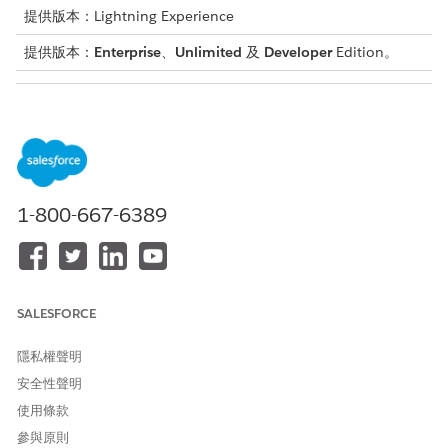
提供版本：Lightning Experience
提供版本：
Enterprise
、
Unlimited
及
Developer
Edition。
需要的使用者權限
建立搜尋條件組態：
檢視設定和組態
在您的組織中啟用「條件式搜尋與篩選」功能。
1-800-667-6389
複製並啟用資料處理引擎定義
進入「設定」,在「快速尋找」方塊中輸入「
」,然
資料處理引擎
後選取「
資料處理引擎
」。
在清單檢視中,從「更新經銷商車輛定義可搜尋欄位值」定義的
SALESFORCE
下拉式功能表中,選取「
另存新檔」
。
輸入定義的名稱。
隱私權聲明
系統會自動填入「API 名稱」欄位。
儲存您的變更。
安全性聲明
啟用您的「資料處理引擎」定義。
使用條款
參與原則
建立經銷商搜尋的可搜尋物件組態