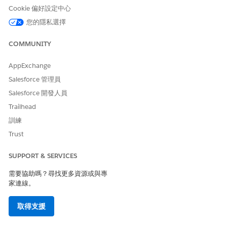
Cookie 偏好設定中心
若要定義如何在作為經銷商搜尋基礎的「經銷商車輛定義可搜尋欄
您的隱私選擇
位」物件中更新資料,請建立可搜尋物件組態。
進入「設定」，在「快速尋找」方塊中輸入
，然後選取「
條
條件
COMMUNITY
件式搜尋與篩選
」。
在「可搜尋物件組態」索引標籤上按一下「
新增
」。
AppExchange
輸入組態的名稱。
Salesforce 管理員
系統會自動填入「API 名稱」欄位。
Salesforce 開發人員
針對「可搜尋物件」,搜尋並選取「
經銷商車輛定義可搜尋欄
位
」。
Trailhead
輸入描述。
訓練
針對「資料同步化工作」,搜尋並選取「更新經銷商車輛定義可
Trust
搜尋欄位值資料處理引擎」定義的複製版本。
SUPPORT & SERVICES
建立經銷商搜尋的搜尋條件組態
需要協助嗎？尋找更多資源或與專
根據「經銷商車輛定義可搜尋欄位」物件建立搜尋組態。
家連線。
進入「設定」，在「快速尋找」方塊中輸入
，然後選取「
條
條件
件式搜尋與篩選
」。
取得支援
在「搜尋組態」索引標籤上按一下「
新增
」。
選取「
預設值
」作為組態類型。