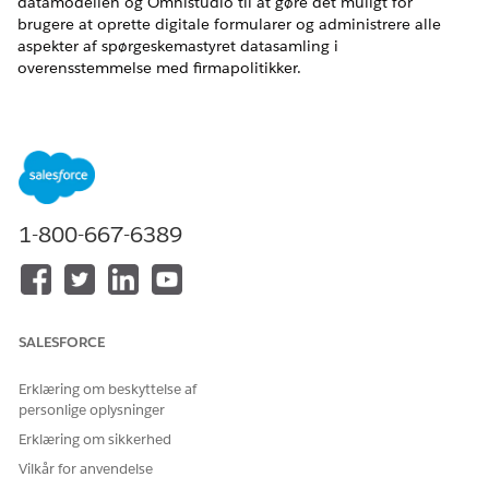
datamodellen og Omnistudio til at gøre det muligt for
brugere at oprette digitale formularer og administrere alle
aspekter af spørgeskemastyret datasamling i
overensstemmelse med firmapolitikker.
EDITIONSHEADING
Tilgængelig i: Lightning Experience
Tilgængelig i:
Enterprise
,
Unlimited
og
Developer
Edition
med Biler
1-800-667-6389
Hvis du vil vide, hvordan du aktiverer Discovery Framework,
administrerer alle aspekter af spørgeskemastyret
oplysningssamling og får vist datamodellen, kan du se
Opsæt
og konfigurer Discovery Framework
.
SALESFORCE
Opret vurderingsspørgsmål, og føj dem til en Omniscript-
formular ved at administrere dynamiske vurderinger for Biler-
Erklæring om beskyttelse af
driften.
personlige oplysninger
Opsæt dynamiske vurderinger i Automotive Cloud
Erklæring om sikkerhed
Strømlin køretøjs- og aktivservicekontrol ved at registrere
Vilkår for anvendelse
oplysninger gennem dynamiske vurderingsspørgeskemaer