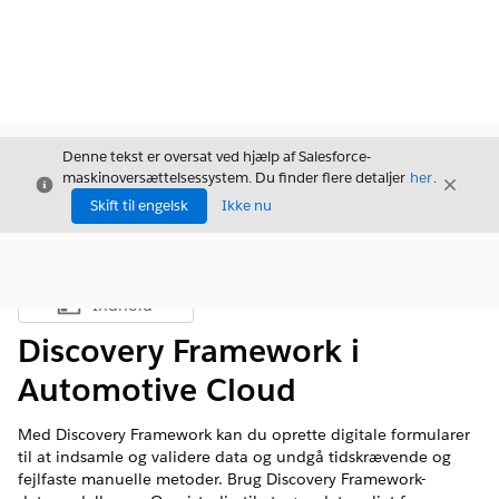
Denne tekst er oversat ved hjælp af Salesforce-
maskinoversættelsessystem. Du finder flere detaljer
her
.
Luk
Luk
Luk
Skift til engelsk
Ikke nu
Indhold
Vis indholdsfortegnelse
Discovery Framework i
Automotive Cloud
Med Discovery Framework kan du oprette digitale formularer
til at indsamle og validere data og undgå tidskrævende og
fejlfaste manuelle metoder. Brug Discovery Framework-