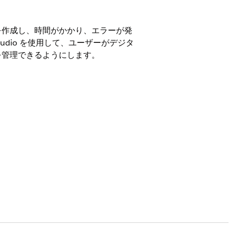
を作成し、時間がかかり、エラーが発
dio を使用して、ユーザーがデジタ
を管理できるようにします。
tive 付属)
、データモデルの表示の方法について
加します。
車両と納入商品のサービス検査を合理化し
、評価の効率と精度を大幅に向上させるこ
合わせて調整された事前作成済みアンケー