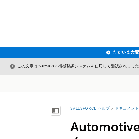
閉じる
この文章は Salesforce 機械翻訳システムを使用して翻訳されまし
SALESFORCE ヘルプ
ドキュメント
詳細情報:
目次を表示
Automot