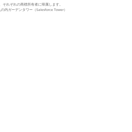
納入商品の外観および機械状態を評価しま
d. それぞれの商標は、それぞれの商標所有者に帰属します。
ーデンタワー（Salesforce Tower）
はい
いいえ