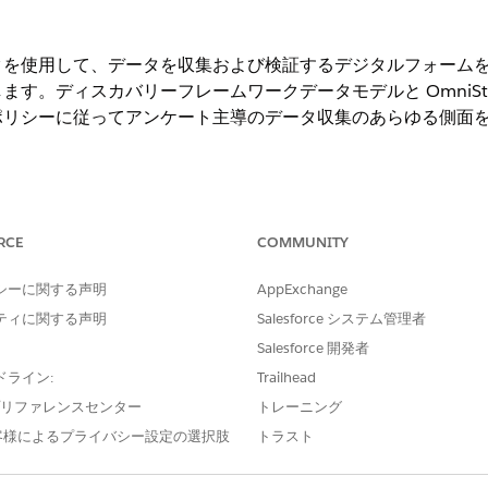
クを使用して、データを収集および検証するデジタルフォーム
す。ディスカバリーフレームワークデータモデルと OmniStu
ポリシーに従ってアンケート主導のデータ収集のあらゆる側面
ng Experience
RCE
COMMUNITY
ise
Edition、
Unlimited
Edition、および
Developer
Edition (Automo
シーに関する声明
AppExchange
クの有効化、アンケートによる情報収集のあらゆる側面の管理
ティに関する声明
Salesforce システム管理者
ムワークの設定
」を参照してください。
Salesforce 開発者
ことで、評価の質問を作成して OmniScript フォームに追
ドライン:
Trailhead
的評価の設定
e プリファレンスセンター
トレーニング
データモデルに基づいて動的評価アンケートで情報を取得することで、
客様によるプライバシー設定の選択肢
トラスト
は、客先訪問または仮想検査中にこれらのアンケートを使用することで
両評価、車両サービス、納入商品サービス検査など、特定の検査種別に