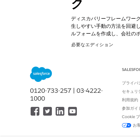
ク
ディスカバリーフレームワー
生しやすい手動の方法を回避しま
ルフォームを作成し、会社の
必要なエディション
使用可能なインターフェース: Lightni
SALESFO
使用可能なエディション:
Enterpr
プライバ
ディスカバリーフレームワー
0120-733-257 | 03-4222-
セキュリ
は、「
ディスカバリーフレー
1000
利用規約
自動車業務の動的評価を管理する
参加ガイ
Automotive Cloud での動
Cooki
ディスカバリーフレームワーク
お
ます。サービスインスペクター
とができます。納入前車両、車