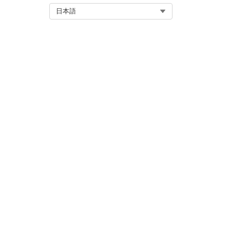
トテンプレートを使用します。
Select Org
日本語
す。
この記事で問題は解決されましたか
ご意見をお待ちしております。