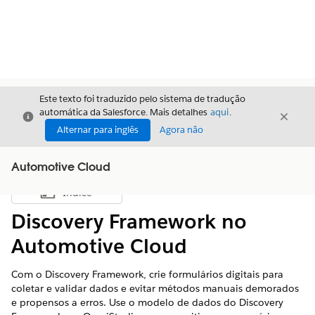
Este texto foi traduzido pelo sistema de tradução
automática da Salesforce. Mais detalhes
aqui
.
Fechar
Fecha
Fechar
Alternar para inglês
Agora não
Automotive Cloud
Índice
Mostrar índice
Discovery Framework no
Automotive Cloud
Com o Discovery Framework, crie formulários digitais para
coletar e validar dados e evitar métodos manuais demorados
e propensos a erros. Use o modelo de dados do Discovery