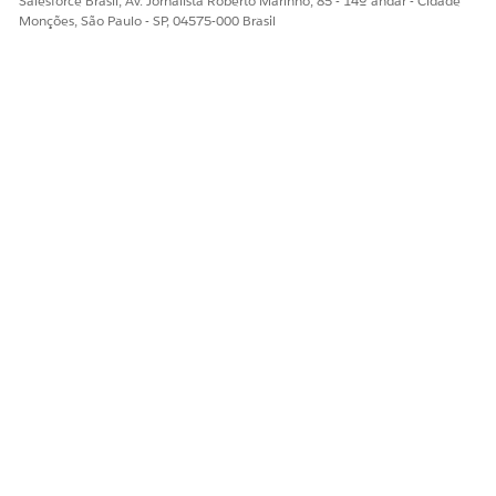
Salesforce Brasil, Av. Jornalista Roberto Marinho, 85 - 14º andar - Cidade
Monções, São Paulo - SP, 04575-000 Brasil