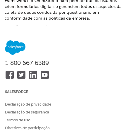
Framework e o OmniStudio para permitir que os usuários
criem formulários digitais e gerenciem todos os aspectos da
coleta de dados conduzida por questionário em
conformidade com as políticas da empresa.
EDIÇÕES OBRIGATÓRIAS
Disponível em: Lightning Experience
Disponível em: Edições
Enterprise
,
Unlimited
e
Developer
com Automotive
1-800-667-6389
Para aprender a habilitar o Discovery Framework, gerenciar
todos os aspectos da coleta de informações conduzidas por
questionário e visualizar o modelo de dados, consulte
Configurar e configurar o Discovery Framework
.
SALESFORCE
Crie perguntas de avaliação e adicione-as a um formulário do
OmniScript gerenciando avaliações dinâmicas para operações
Declaração de privacidade
do Automotive.
Declaração de segurança
Configurar avaliações dinâmicas no Automotive Cloud
Termos de uso
Simplifique as inspeções de serviço de ativo e veículo
Diretrizes de participação
capturando informações por meio de questionários de