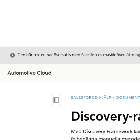
Stäng
Den här texten har översatts med Salesforces maskinöversättnin
Automotive Cloud
SALESFORCE-HJÄLP
DOKUMEN
Du är här:
Visa innehållsförteckning
Discovery-
Med Discovery Framework kan 
felbenägna manuella metoder