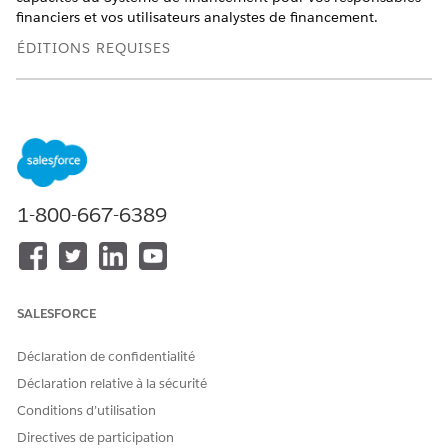
financiers et vos utilisateurs analystes de financement.
ÉDITIONS REQUISES
Disponible avec : Lightning Experience
Disponible avec :
Enterprise
Edition,
Unlimited
Edition et
Developer
Edition
Autorisations et fonctionnalités
1-800-667-6389
Avant d'activer les fonctionnalités en tant
qu'administrateur, assurez-vous de disposer de l'ensemble
d'autorisations Utilisateur Automotive Fondation et du
profil Administrateur système. Clonez l'ensemble
SALESFORCE
d'autorisations Prêt de véhicules et d'actifs, sélectionnez
'Utilisateur administrateur Prêt numérique', puis attribuez-
Déclaration de confidentialité
le vous-même.
Déclaration relative à la sécurité
Activez la fonctionnalité Système de financement.
Conditions d’utilisation
Consultez
Activation des fonctionnalités de prêt
de
véhicules et d’actifs.
Directives de participation