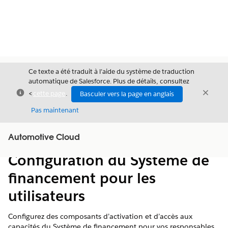
Ce texte a été traduit à l’aide du système de traduction
automatique de Salesforce. Plus de détails, consultez
Fermer
Ferme
<
cette page
.
Basculer vers la page en anglais
Fermer
Pas maintenant
Table des
Automotive Cloud
Afficher la table des matières
matières
Configuration du Système de
financement pour les
utilisateurs
Configurez des composants d’activation et d’accès aux
capacités du Système de financement pour vos responsables