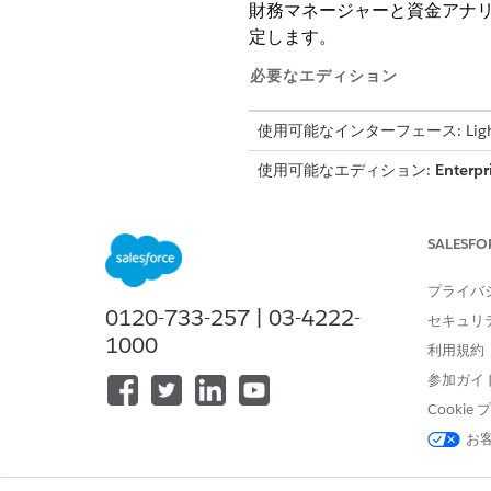
財務マネージャーと資金アナ
定します。
必要なエディション
使用可能なインターフェース: Lightni
使用可能なエディション:
Enterpr
権限と機能
SALESFO
管理者として機能を有効にする前に
プライバ
ロファイルがあることを確認します。
0120-733-257 | 03-4222-
ンレンディング管理者ユーザー
セキュリ
1000
利用規約
資金調達ワークベンチ機能を
必要な権限をユーザーに割り当
参加ガイ
要がある財務マネージャーなど
Cooki
お
ドキュメント構造の定義