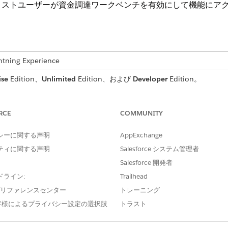
リストユーザーが資金調達ワークベンチを有効にして機能にア
ng Experience
ise
Edition、
Unlimited
Edition、および
Developer
Edition。
RCE
COMMUNITY
、自分に「Automotive Foundation ユーザー」権限セット
シーに関する声明
AppExchange
「Vehicle and Asset Lending(車両および納入商品のレン
」を選択して自分自身に割り当てます。
ティに関する声明
Salesforce システム管理者
Salesforce 開発者
有効にします。「
車両および納入商品レンディング機能の有効
化」を参
てます。たとえば、資金アナリストや販売業者、資金アナリスト向けの
ドライン:
Trailhead
です。「
Permissions for Vehicle and Asset Lending
」を参照してくだ
e プリファレンスセンター
トレーニング
客様によるプライバシー設定の選択肢
トラスト