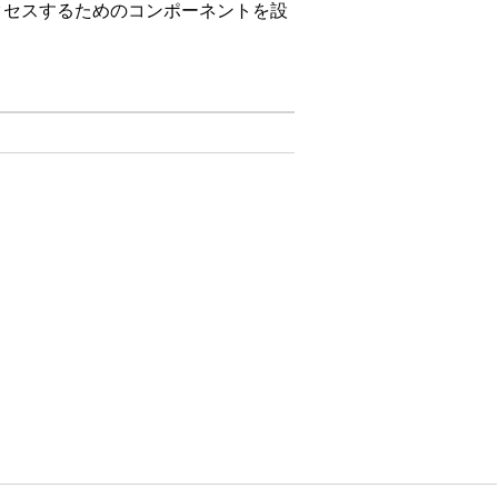
クセスするためのコンポーネントを設
が割り当てられていることと、システム管理者プ
ディング)」権限セットをコピーし、「オンライ
照してください。
資金ワークベンチコンソールを設定する必
さい。