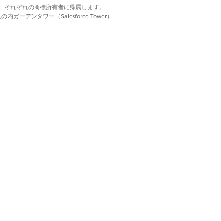
d. それぞれの商標は、それぞれの商標所有者に帰属します。
リ]
を選択します。
ーデンタワー（Salesforce Tower）
択します。