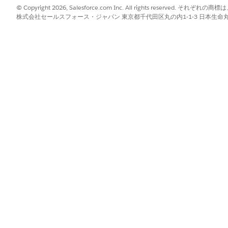
ます。
© Copyright 2026, Salesforce.com Inc. All rights reserve
] ボックスに
と入力し、
[ドキュメントカテゴ
「ドキュメントカテゴリ」
株式会社セールスフォース・ジャパン 東京都千代田区丸の内1-1-3 日本生命丸の内ガ
]
をクリックします。
示ラベルを入力します。
住所証明)。
に基づいて自動入力され、カスタマイズできます。
意の API 参照名があることを確認します。
明を入力します。
のカテゴリを作成します。
。
] ボックスに
と入力し、
[ドキュメント種別]
を選
「ドキュメント種別」
クリックします。
ベルを入力します。
ard (国民 ID カード)。
に基づいて自動入力され、カスタマイズできます。
意の API 参照名があることを確認します。
オンであることを確認します。
入力します。
他の種別を作成します。