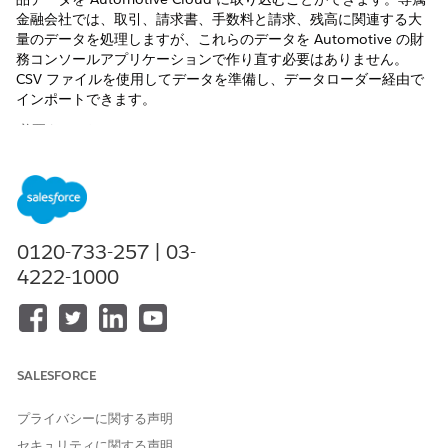
金融会社では、取引、請求書、手数料と請求、残高に関連する大
量のデータを処理しますが、これらのデータを Automotive の財
務コンソールアプリケーションで作り直す必要はありません。
CSV ファイルを使用してデータを準備し、データローダー経由で
インポートできます。
必要なエディション
使用可能なエディション:
Enterprise
Edition、
Unlimited
Edition、および
Developer
Edition。
次のオブジェクトのレコードをインポートします。
0120-733-257 | 03-
金融口座
4222-1000
金融口座ステートメント
金融口座残高
金融口座取引
金融口座手数料
SALESFORCE
これらのレコードの外部システムから Data Cloud にデータを取
り込むこともできます。Automotive Cloud データキットには、
プライバシーに関する声明
ソースオブジェクトを対応するデータモデルオブジェクトにマッ
セキュリティに関する声明