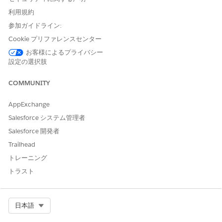
ピングするのに役立つ、これらのオブジェクトの定義済みデータ
ストリームが含まれています。
利用規約
参加ガイドライン:
Cookie プリファレンスセンター
この記事で問題は解決されましたか?
お客様によるプライバシー
設定の選択肢
ご意見をお待ちしております。
はい
いいえ
COMMUNITY
AppExchange
Salesforce システム管理者
Salesforce 開発者
Trailhead
トレーニング
トラスト
Select Org
日本語