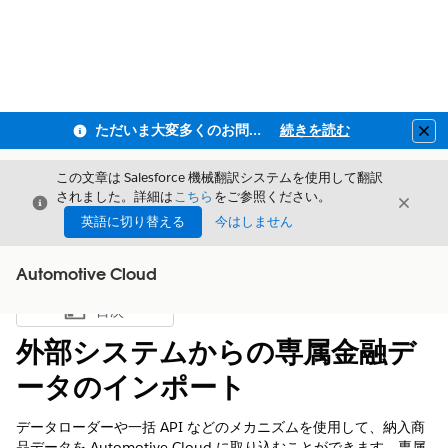
ただいま大変多くのお問い合わせをいただいており、ご連絡までにお時間を頂戴しております
続きを読む
Clo
この文章は Salesforce 機械翻訳システムを使用して翻訳
されました。詳細は
こちら
をご参照ください。
閉じる
閉じ
閉じる
英語に切り替える
今はしません
Automotive Cloud
目次
目次を表示
外部システムからの専属金融デ
ータのインポート
データローダーや一括 API などのメカニズムを使用して、納入商
品データを Automotive Cloud に取り込むことができます。専属