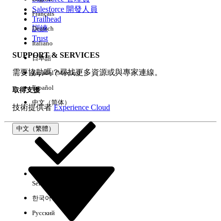
Salesforce 開發人員
Français
經驗
Trailhead
訓練
Deutsch
Trust
Italiano
SUPPORT & SERVICES
日本語
全部清除
完成
需要協助嗎？尋找更多資源或與專家連線。
Español (México)
Español
取得支援
中文（简体）
技術提供者
Experience Cloud
中文（繁體）
Select Org
中文（繁體）
한국어
Русский
沒有結果