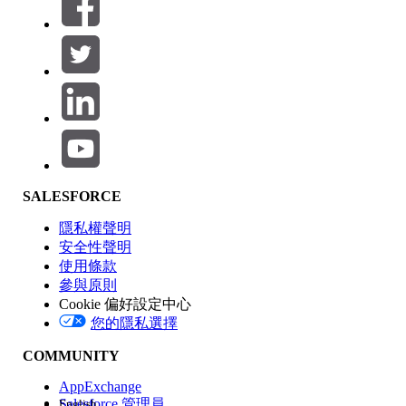
篩選條件： (0)
選取篩選
新增
產品區域
SALESFORCE
功能影響
隱私權聲明
安全性聲明
使用條款
參與原則
Cookie 偏好設定中心
版本
您的隱私選擇
COMMUNITY
AppExchange
Salesforce 管理員
English