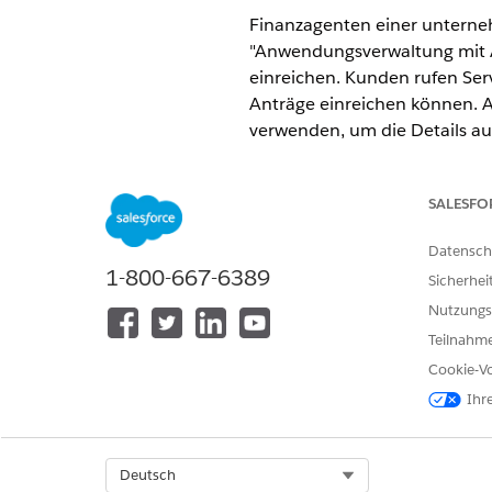
Finanzagenten einer untern
"Anwendungsverwaltung mit 
einreichen. Kunden rufen Ser
Anträge einreichen können. 
verwenden, um die Details a
empfohlenen Angebote mit K
ERFORDERLICHE EDITIONEN
SALESFO
Verfügbarkeit:
Enterprise
,
Unlim
Datensch
1-800-667-6389
Sicherhei
Nutzungs
Senden von Anträgen als Agent
Teilnahme
Cookie-Vo
Ihr
Stellen Sie mithilfe der Prod
Autoleasings eingerichtet hat
Suchen Sie im App Launche
Select Org
Deutsch