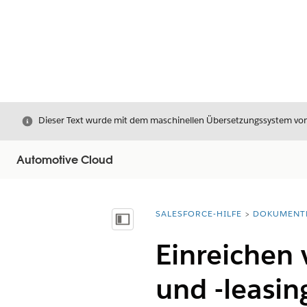
Schließen
Dieser Text wurde mit dem maschinellen Übersetzungssystem von S
Automotive Cloud
SALESFORCE-HILFE
DOKUMENT
Sie befinden sich hier:
Inhalt anzeigen
Einreichen
und -leasin