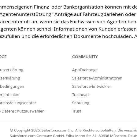
ehmenseigenen Finanz- oder Bankorganisation können mit 
Agentenunterstützung" Anträge auf Fahrzeugdarlehen oder
vicecenter oft an, wenn sie das Fachwissen von Agenten benö
Agenten können schnell Informationen von Kunden erfasse
uszufüllen und die erforderlichen Dokumente hochzuladen.
unden besprechen und den Antrag vor dem Einreichen änd
RCE
COMMUNITY
ited
und
Developer
Edition
utzerklärung
AppExchange
tserklärung
Salesforce-Administratoren
ERFORDERLICHE BENUTZERBERECHTIGUNGEN
bedingungen
Salesforce-Entwickler
:
richtlinien
Trailhead
Benutzerberechtigung "Anwe
Kreditgeschäfte für Fahrze
reinstellungscenter
Schulung
e Datenschutzauswahlen
Trust
uktkatalogverwaltung sicher, dass der Administrator Finanzp
.
© Copyright 2026, Salesforce.com Inc. Alle Rechte vorbehalten. Die versch
r die Anwendung
Anwendungsverwaltung mit Agentenunterstützun
Salesforce.com Germany GmbH, Erika-Mann-Str. 31, 80636 München, Deut