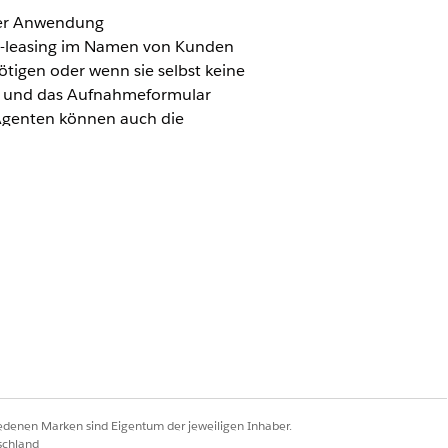
der Anwendung
 -leasing im Namen von Kunden
tigen oder wenn sie selbst keine
n und das Aufnahmeformular
 Agenten können auch die
ern.
ndung mit Agentenunterstützung für
uge und Vermögenswerte verwenden"
rodukte wie Autokredite und
iedenen Marken sind Eigentum der jeweiligen Inhaber.
g
und wählen Sie sie aus.
schland