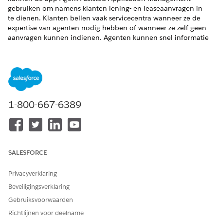
gebruiken om namens klanten lening- en leaseaanvragen in
te dienen. Klanten bellen vaak servicecentra wanneer ze de
expertise van agenten nodig hebben of wanneer ze zelf geen
aanvragen kunnen indienen. Agenten kunnen snel informatie
van de klanten verzamelen en het intakeformulier gebruiken
om de details in te vullen en de vereiste documenten te
uploaden. Agenten kunnen de aanbevolen aanbiedingen ook
met klanten bespreken en de aanvraag wijzigen voordat deze
wordt ingediend.
VEREISTE EDITIONS
1-800-667-6389
Beschikbaar in:
Enterprise
,
Unlimited
en
Developer
Edition.
BENODIGDE GEBRUIKERSMACHTIGINGEN
SALESFORCE
Aanvragen indienen als
Gebruikersmachtiging Door
Privacyverklaring
agent:
uitleenagent ondersteunde
toepassing voor voertuig en
Beveiligingsverklaring
activum gebruiken
Gebruiksvoorwaarden
Zorg ervoor dat de beheerder de financiële producten zoals
Richtlijnen voor deelname