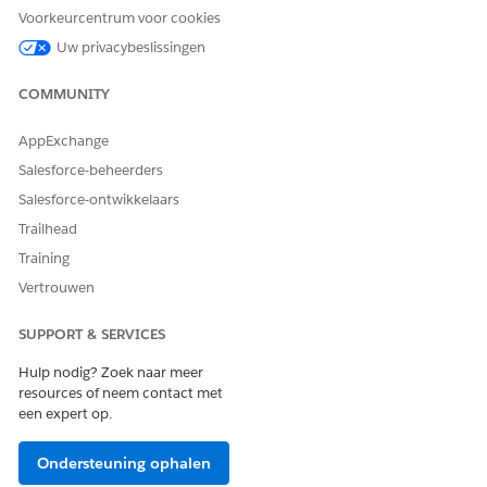
automotiveleningen en -leases heeft ingesteld met behulp
Voorkeurcentrum voor cookies
van Productcatalogusbeheer.
Uw privacybeslissingen
Zoek en selecteer vanuit de Appstarter
Agent Assisted
Application Management
.
COMMUNITY
Ga naar het tabblad
Producten
.
U kunt ook naar het tabblad Catalogi gaan om door de
AppExchange
productcategorieën en producten te bladeren.
Salesforce-beheerders
Selecteer op de pagina Producten een productrecord.
Bekijk op de productdetailpagina Veelgestelde vragen,
Salesforce-ontwikkelaars
productdetails en gerelateerde records.
Trailhead
Klik op
Toepassing starten
.
Training
Voer de voertuigdetails in, zoals merk, modelnaam,
Vertrouwen
modeljaar, uitrustingsniveau, postcode van het
registratiegebied en plaats van registratie.
SUPPORT & SERVICES
Klik op
Volgende
.
Geef de financiële details op, zoals de looptijd van de
Hulp nodig? Zoek naar meer
lening of lease, het aanbetalingsbedrag en het
resources of neem contact met
aangevraagde bedrag. Geef de geschatte inruilwaarde
een expert op.
op voor gebruikte voertuigen.
Klik op
Volgende
.
Ondersteuning ophalen
Zoek een voorkeursdealerbedrijf op basis van de