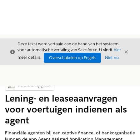
Deze tekst werd vertaald aan de hand van het systeem
voor automatische vertaling van Salesforce. U vindt
hier
Sluiten
Sluite
Sluiten
meer details.
Overschakelen op Engels
Niet nu
Inhoudsopgave
Inhoudsopgave weergeven
Lening- en leaseaanvragen
voor voertuigen indienen als
agent
Financiële agenten bij een captive finance- of bankorganisatie
kunnen de app Agent Assisted Application Management