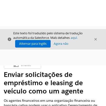
Este texto foi traduzido pelo sistema de tradução
automática da Salesforce. Mais detalhes
aqui
.
Fechar
Fecha
Fechar
Alternar para inglês
Agora não
Índice
Mostrar índice
Enviar solicitações de
empréstimo e leasing de
veículo como um agente
Os agentes financeiros em uma organização financeira ou
bancária cativa podem usar o aplicativo Gerenciamento de