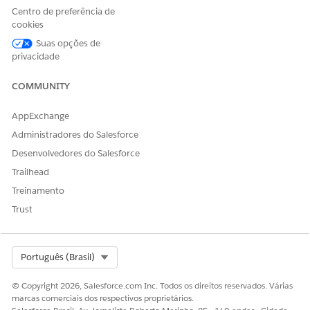
Verifique se o administrador configurou os produtos
Centro de preferência de
financeiros, como empréstimos e leasing automotivos,
cookies
usando o Gerenciamento de catálogo de produtos.
Suas opções de
No Iniciador de aplicativos, localize e selecione
privacidade
Gerenciamento de solicitação assistida pelo agente
.
Acesse a guia
Produtos
.
COMMUNITY
Você também pode acessar a guia Catálogos para
procurar as categorias de produtos e os produtos.
AppExchange
Na página Produtos, selecione um registro de produto.
Administradores do Salesforce
Na página de detalhes do produto, revise as Perguntas
Desenvolvedores do Salesforce
frequentes, os detalhes do produto e os registros
relacionados.
Trailhead
Clique em
Iniciar solicitação
.
Treinamento
Insira os detalhes do veículo, como nome da marca,
Trust
nome do modelo, ano do modelo, nível de
acabamento, CEP da área de registro e cidade de
registro.
Clique em
Avançar
Select Org
.
Português (Brasil)
Insira os detalhes financeiros, como o prazo do
© Copyright 2026, Salesforce.com Inc. Todos os direitos reservados. Várias
empréstimo ou do leasing, o valor da entrada e o valor
marcas comerciais dos respectivos proprietários.
solicitado. Insira o valor estimado de troca para