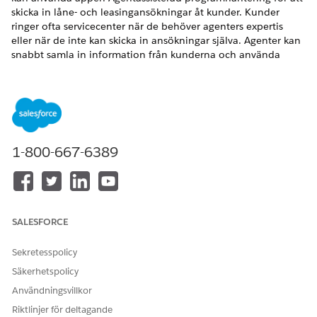
skicka in låne- och leasingansökningar åt kunder. Kunder
ringer ofta servicecenter när de behöver agenters expertis
eller när de inte kan skicka in ansökningar själva. Agenter kan
snabbt samla in information från kunderna och använda
intagningsformuläret för att fylla i detaljerna och ladda upp
de dokument som behövs. Agenter kan även diskutera de
rekommenderade erbjudandena med kunder och ändra
programmet innan de skickar in det.
VERSIONER SOM KRÄVS
1-800-667-6389
Tillgängliga i:
Enterprise
,
Unlimited
och
Developer
Editions.
ANVÄNDARBEHÖRIGHETER SOM KRÄVS FÖR ATT
SALESFORCE
Skicka in ansökningar som
Använd
agent:
användarbehörigheten
Agentstödda program för
Sekretesspolicy
fordons- och
Säkerhetspolicy
tillgångsutlåning
Användningsvillkor
Se till att administratören har konfigurerat de finansiella
Riktlinjer för deltagande