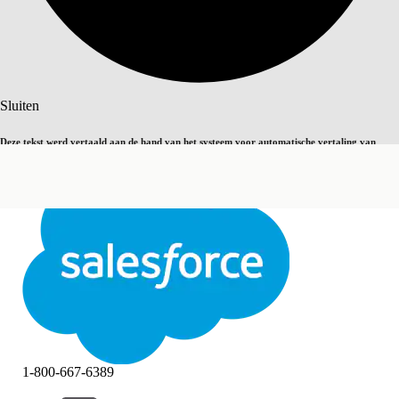
Zoeken
Sluiten
Deze tekst werd vertaald aan de hand van het systeem voor automatische vertaling van
Overschakelen op Engels
Niet nu
Salesforce. U vindt
hier
meer details.
Sluiten
Sluiten
1-800-667-6389