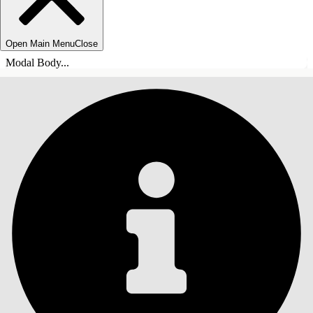
Open Main Menu
Close
Modal Body...
INHOUDSOPGAVE
Zoeken
Inhoudsopgave
weergeven
Inhoudsopgave