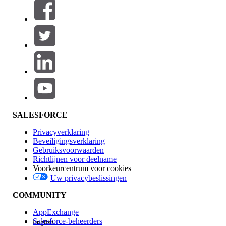
Filteren op (0)
FILTERS SELECTEREN
Productgebied
Toevoegen
Invloed op functies
SALESFORCE
Privacyverklaring
Beveiligingsverklaring
Gebruiksvoorwaarden
Richtlijnen voor deelname
Voorkeurcentrum voor cookies
Uw privacybeslissingen
Edition
COMMUNITY
AppExchange
Salesforce-beheerders
English