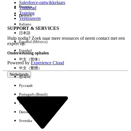
Salesforce-ontwikkelaars
Français
Trailhead
Ervaring
Training
Deutsch
Vertrouwen
Italiano
SUPPORT & SERVICES
日本語
Hulp nodig? Zoek naar meer resources of neem contact met een
Alles wissen
Gereed
Español (México)
expert op.
Español
Ondersteuning ophalen
中文（简体）
Powered by
Experience Cloud
中文（繁體）
Nederlands
한국어
Русский
Português (Brasil)
Suomi
Dansk
Svenska
Geen resultaten