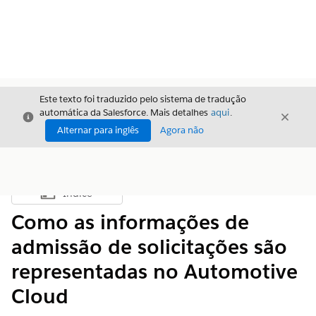
Este texto foi traduzido pelo sistema de tradução
automática da Salesforce. Mais detalhes
aqui
.
Fechar
Fecha
Fechar
Alternar para inglês
Agora não
Índice
Mostrar índice
Como as informações de
admissão de solicitações são
representadas no Automotive
Cloud