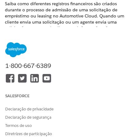
Saiba como diferentes registros financeiros são criados
durante o processo de admissão de uma solicitação de
empréstimo ou leasing no Automotive Cloud. Quando um
cliente envia uma solicitação ou um agente envia uma
solicitação em nome do cliente, as informações são
armazenadas em vários registros aos quais o subscritor se
refere durante o processo de decisão.
EDIÇÕES OBRIGATÓRIAS
1-800-667-6389
Disponível em: Edições
Enterprise
, Unlimited e Developer.
Perfil da parte
Os detalhes pessoais especificados pelo solicitante são
SALESFORCE
armazenados no registro Perfil da parte. As principais
informações capturadas do formulário de admissão incluem:
Declaração de privacidade
Primeiro nome
Declaração de segurança
Sobrenome
Nome do meio
Termos de uso
Email principal
Diretrizes de participação