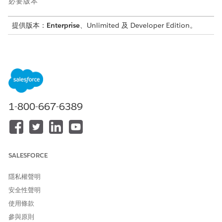
必要版本
提供版本：
Enterprise
、Unlimited 及 Developer Edition。
對象設定檔
申請者指定的個人詳細資料會儲存在「對象設定檔」記錄中。從入
院表單 ⁇ 取的重要資訊包括:
名字
姓氏
1-800-667-6389
中間名
主要電子郵件
主要電話
納稅義務人識別類型
SALESFORCE
納稅義務人識別號碼
生日
國籍
隱私權聲明
安全性聲明
您可以根據需求 ⁇ 取其他詳細資料,例如「性別」、「住家國家」或
「居民類型」。請參閱
對象設定檔
以取得詳細資料。
使用條款
參與原則