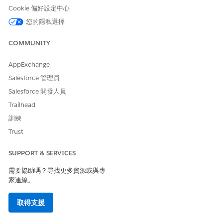
對象信用設定檔
Cookie 偏好設定中心
當申請者在入院表單的「允許軟性信用檢查」頁面上同意信用檢查
您的隱私選擇
時,系統會在「對象設定檔」記錄中 ⁇ 取詳細資料。從入院表單 ⁇
取的重要資訊包括:
COMMUNITY
信用分行名稱
AppExchange
信用分數
信用分數日期
Salesforce 管理員
您可以根據需求 ⁇ 取其他詳細資料,例如「總曝光金額」。請參閱
Salesforce 開發人員
對象信用設定檔
以取得詳細資料。
Trailhead
訓練
對象收入
Trust
申請者指定的費用詳細資料會儲存在「對象費用」記錄中。從入院
表單 ⁇ 取的重要資訊包括:
SUPPORT & SERVICES
收入類型
需要協助嗎？尋找更多資源或與專
收入金額
家連線。
收入來源
收入頻率
取得支援
請參閱「
對象收入
」以取得詳細資料。