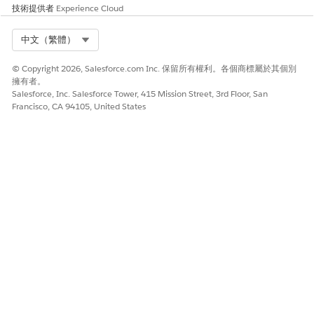
技術提供者
Experience Cloud
對象費用
申請者指定的費用詳細資料會儲存在「對象費用」記錄中。從入院
Select Org
中文（繁體）
表單 ⁇ 取的重要資訊包括:
© Copyright 2026, Salesforce.com Inc. 保留所有權利。各個商標屬於其個別
費用類型
擁有者。
Expense Amount
Salesforce, Inc. Salesforce Tower, 415 Mission Street, 3rd Floor, San
費用頻率
Francisco, CA 94105, United States
請參閱
對象費用
以取得詳細資料。
個人就業
申請者指定的就業詳細資料會儲存在「個人就業」記錄中。從入院
表單 ⁇ 取的重要資訊包括:
職業
雇用類型
雇主名稱
雇用開始日期
雇用結束日期
您可以根據需求 ⁇ 取其他詳細資料,例如「雇主國家/地區」、「雇