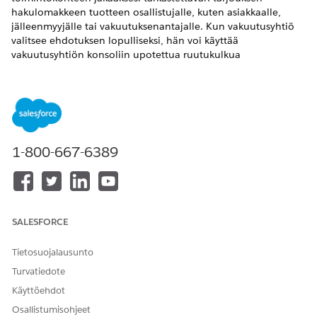
hakulomakkeen tuotteen osallistujalle, kuten asiakkaalle,
jälleenmyyjälle tai vakuutuksenantajalle. Kun vakuutusyhtiö
valitsee ehdotuksen lopulliseksi, hän voi käyttää
vakuutusyhtiön konsoliin upotettua ruutukulkua
kohdistaakseen toiminnon kohteen nopeasti osallistujalle.
Osallistuja voi olla jälleenmyyjä, toinen vakuutusyhtiö tai
hakemuksen tehnyt asiakas. Osallistujalle ilmoitetaan
sähköpostitse, kun hän jakaa ehdotuksen, jotta he voivat
analysoida sitä tarkemmin ja tehdä päätöksen tarjouksesta.
VAADITUT VERSIOT
1-800-667-6389
Käytettävissä:
Enterprise Edition
-,
Unlimited Edition
- ja
Developer Edition
-versioissa.
SALESFORCE
TARVITTAVAT KÄYTTÖOIKEUDET
Tietosuojalausunto
Digitaalinen lainaus -
Ajoneuvo- ja omaisuuksien
ominaisuuden kulkumallien
lainaus -käyttöoikeusjoukko
Turvatiedote
käyttäminen:
Käyttöehdot
Kulkujen suorittaminen:
Suorita kulkuja -yleinen
Osallistumisohjeet
käyttöoikeus