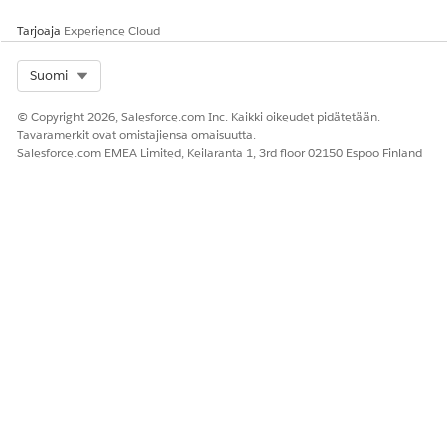
Tallenna muutoksesi ja anna yksilöllinen
orkestrointitunniste, kuten
Tarjoaja
Experience Cloud
Arvioi tarjouksen
tarkastelu -toimintokohde ajoneuvojen lainoille
ja liideille
.
Select Org
Suomi
Syötä yksilöllinen orkestroinnin API-nimi.
Tallenna ja aktivoi kulku.
© Copyright 2026, Salesforce.com Inc. Kaikki oikeudet pidätetään.
Tavaramerkit ovat omistajiensa omaisuutta.
Salesforce.com EMEA Limited, Keilaranta 1, 3rd floor 02150 Espoo Finland
RATKAISIKO TÄMÄ ARTIKKELI ONGELMASI?
Anna palautetta, jotta voimme kehittyä!
Kyllä
Ei