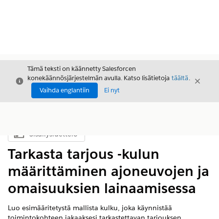
Tämä teksti on käännetty Salesforcen
konekäännösjärjestelmän avulla. Katso lisätietoja
täältä
.
Sulje
Sulje
Sulje
Vaihda englantiin
Ei nyt
Sisällysluettelo
Näytä sisällysluettelo
Tarkasta tarjous -kulun
määrittäminen ajoneuvojen ja
omaisuuksien lainaamisessa
Luo esimääritetystä mallista kulku, joka käynnistää
toimintokohteen jakaaksesi tarkastettavan tarjouksen