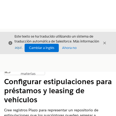
Este texto se ha traducido utilizando un sistema de
traducción automática de Salesforce. Más información
Cerrar
Cerrar
Cerrar
aquí
.
Cambiar a inglés
Ahora no
Índice de
Mostrar índice de materias
materias
Configurar estipulaciones para
préstamos y leasing de
vehículos
Cree registros Plazo para representar un repositorio de
estipulaciones que los suscriptores pueden agregar a