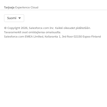
Toista vaiheet luodaksesi termin liittyvien objektien
tietueita muille ehdoille.
Tarjoaja
Experience Cloud
Select Org
Suomi
RATKAISIKO TÄMÄ ARTIKKELI ONGELMASI?
© Copyright 2026, Salesforce.com Inc. Kaikki oikeudet pidätetään.
Anna palautetta, jotta voimme kehittyä!
Tavaramerkit ovat omistajiensa omaisuutta.
Salesforce.com EMEA Limited, Keilaranta 1, 3rd floor 02150 Espoo Finland
Kyllä
Ei