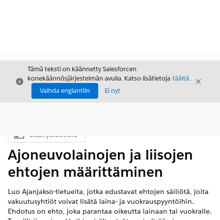
Tämä teksti on käännetty Salesforcen
konekäännösjärjestelmän avulla. Katso lisätietoja
täältä
.
Sulje
Sulje
Sulje
Vaihda englantiin
Ei nyt
Sisällysluettelo
Näytä sisällysluettelo
Ajoneuvolainojen ja liisojen
ehtojen määrittäminen
Luo Ajanjakso-tietueita, jotka edustavat ehtojen säiliötä, joita
vakuutusyhtiöt voivat lisätä laina- ja vuokrauspyyntöihin.
Ehdotus on ehto, joka parantaa oikeutta lainaan tai vuokralle.