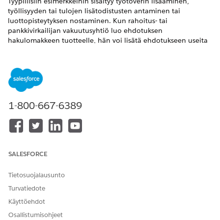
Tyypillisiin esimerkkeihin sisältyy työtoverin lisääminen,
työllisyyden tai tulojen lisätodistusten antaminen tai
luottopisteytyksen nostaminen. Kun rahoitus- tai
pankkivirkailijan vakuutusyhtiö luo ehdotuksen
hakulomakkeen tuotteelle, hän voi lisätä ehdotukseen useita
termejä ehdoina.
VAADITUT VERSIOT
Käytettävissä:
Enterprise Edition
-,
Unlimited Edition
- ja
Developer Edition
-versioissa.
1-800-667-6389
TARVITTAVAT KÄYTTÖOIKEUDET
Termien luominen:
Ajoneuvo- ja omaisuuksien
lainaus -käyttöoikeusjoukko
SALESFORCE
Määritä Arvot Tyyppi- ja Alatyyppi-valintaluettelokentille Term-
Tietosuojalausunto
objektissa.
Turvatiedote
Etsi ja avaa sovelluskäynnistimestä
Terms
.
Käyttöehdot
Napsauta
Uusi
.
Syötä nimi ja yksityiskohtainen kuvaus.
Osallistumisohjeet