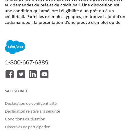
aux demandes de prêt et de crédit-bail. Une disposition est
une condition qui améliore l'éligibilité à un prêt ou à un
crédit-bail. Parmi les exemples typiques, on trouve l'ajout d'un
codemandeur, la présentation d'une preuve d'emploi ou de
revenu supplémentaire, ou l'augmentation de la cote de
crédit. Lorsqu'un conseiller travaillant dans un organisme
bancaire ou financier captif crée une proposition pour un
produit de formulaire de demande, il peut ajouter plusieurs
termes à la proposition en tant que dispositions.
ÉDITIONS REQUISES
1-800-667-6389
Disponible avec :
Enterprise
Edition,
Unlimited
Edition et
Developer
Edition
SALESFORCE
AUTORISATIONS UTILISATEUR REQUISES
Déclaration de confidentialité
Pour créer des termes :
Ensemble d’autorisations
Prêt de véhicules et d’actifs
Déclaration relative à la sécurité
Conditions d’utilisation
Configurez les valeurs des champs de liste de sélection Type et
Sous-type dans l'objet Terme.
Directives de participation