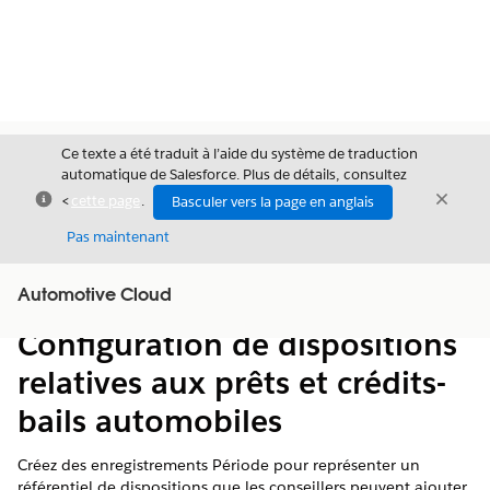
Ce texte a été traduit à l’aide du système de traduction
automatique de Salesforce. Plus de détails, consultez
Fermer
Ferme
<
cette page
.
Basculer vers la page en anglais
Fermer
Pas maintenant
Table des
Automotive Cloud
Afficher la table des matières
matières
Configuration de dispositions
relatives aux prêts et crédits-
bails automobiles
Créez des enregistrements Période pour représenter un
référentiel de dispositions que les conseillers peuvent ajouter