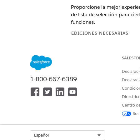
Proporcione la mejor experien
de lista de selección para cie
funciones.
EDICIONES NECESARIAS
Disponible en: Lightning Experi
SALESFO
Disponible en:
Enterprise Editio
Declaraci
OBJETO
1-800-667-6389
Declaraci
Perfil de parte
Condicio
Directric
Centro de
Perfil de parte
Sus
Select Org
Español
Perfil de parte