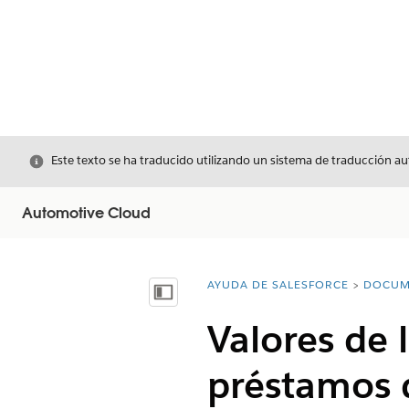
Cerrar
Este texto se ha traducido utilizando un sistema de traducción a
Automotive Cloud
AYUDA DE SALESFORCE
DOCUM
Usted está aquí:
Mostrar índice de materias
Valores de 
préstamos d