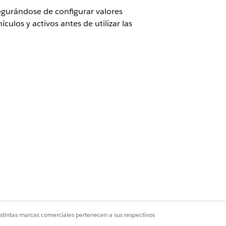
segurándose de configurar valores
ulos y activos antes de utilizar las
PLOS
ermiso de conducir
. de gobierno
asaporte
SS
mero de identificación del
ntribuyente
istintas marcas comerciales pertenecen a sus respectivos
 India