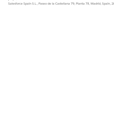
R
Salesforce Spain S.L., Paseo de la Castellana 79, Planta 7ª, Madrid, Spain, 
E
Tipo de empleo
T
T
D
Tipo de ingreso
Sa
C
Al
Tipo de dirección
E
Fa
T
Tipo
Vi
Tr
M
E
Tipo
De
Se