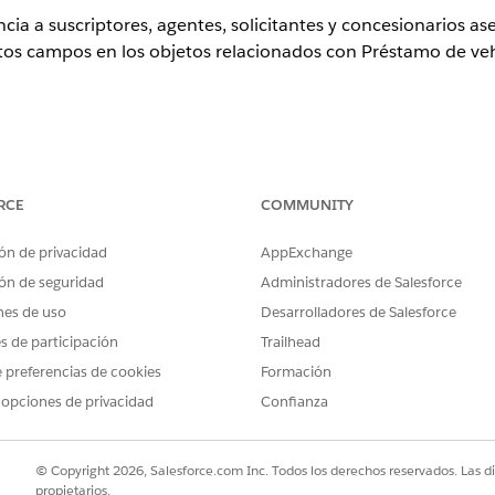
cia a suscriptores, agentes, solicitantes y concesionarios a
rtos campos en los objetos relacionados con Préstamo de vehíc
ence
RCE
COMMUNITY
n
,
Unlimited Edition
y
Developer Edition
ón de privacidad
AppExchange
CAMPO
EJEM
ón de seguridad
Administradores de Salesforce
Primary IdentificationType
P
nes de uso
Desarrolladores de Salesforce
Id
P
es de participación
Trailhead
 preferencias de cookies
Formación
TaxpayerIdentificationType
N
 opciones de privacidad
Confianza
Nú
co
© Copyright 2026, Salesforce.com Inc. Todos los derechos reservados. Las d
Nacionalidad
La
propietarios.