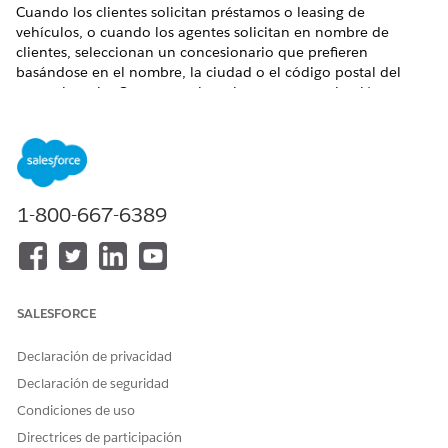
Cuando los clientes solicitan préstamos o leasing de
vehículos, o cuando los agentes solicitan en nombre de
clientes, seleccionan un concesionario que prefieren
basándose en el nombre, la ciudad o el código postal del
concesionario. Cree concesionarios en su organización para
que estén disponibles para su selección como concesionarios
preferidos durante el proceso de admisión de solicitudes.
EDICIONES NECESARIAS
1-800-667-6389
Disponible en:
Enterprise Edition
,
Unlimited Edition
y
Developer Edition
PERMISOS DE USUARIO NECESARIOS
Para crear territorios de
Conjunto de permisos
SALESFORCE
servicio, perfiles de negocio,
Usuario de Automotive
cuentas y horarios laborales:
Foundation
Declaración de privacidad
Declaración de seguridad
Crear horarios laborales.
Consulte
Configurar horarios laborales en Automotive
Condiciones de uso
Cloud
.
Directrices de participación