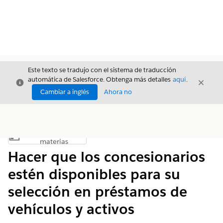
Este texto se tradujo con el sistema de traducción
automática de Salesforce. Obtenga más detalles
aquí
.
Cerrar
Cerrar
Cerrar
Cambiar a inglés
Ahora no
Índice de
Mostrar índice de materias
materias
Hacer que los concesionarios
estén disponibles para su
selección en préstamos de
vehículos y activos