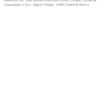
Salesforce, Inc. Calle Montes Urales 424, Lomas - Virreyes, Lomas de
Chapultepec V Secc., Miguel Hidalgo, 11000 Ciudad de México