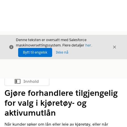
Denne teksten er oversatt med Salesforce
maskinoversettingssystem. Flere detaljer
her
.
Avslutt
Avslut
Avslutt
Bytt til engelsk
Ikke nå
Innhold
Vis innholdsfortegnelse
Gjøre forhandlere tilgjengelig
for valg i kjøretøy- og
aktivumutlån
Når kunder søker om lån eller leie av kjøretøy, eller når