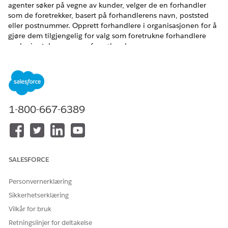
agenter søker på vegne av kunder, velger de en forhandler
som de foretrekker, basert på forhandlerens navn, poststed
eller postnummer. Opprett forhandlere i organisasjonen for å
gjøre dem tilgjengelig for valg som foretrukne forhandlere
under inntaksprosessen for søknader.
NØDVENDIGE UTGAVER
Tilgjengelig i
Enterprise
,
Unlimited
og
Developer
Edition.
1-800-667-6389
NØDVENDIGE BRUKERTILLATELSER
For å opprette
Tillatelsessettet Automotive
tjenesteområder,
Foundation-bruker
forretningsprofiler, kontoer
og åpningstider:
SALESFORCE
Opprett åpningstider.
Personvernerklæring
Se
Konfigurere åpningstider i Automotive Cloud
.
Sikkerhetserklæring
Opprett kontoposter for hver forhandler.
Opprett en tjenesteområdepost for hver forhandlerkonto
Vilkår for bruk
og relater den til åpningstider.
Retningslinjer for deltakelse