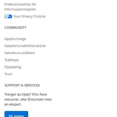
Feltene Tjenesteområdenavn, Postnummer og Poststed
Preferansesenter for
brukes som inndata for søk i inntaksskjemaet. Se
informasjonskapsler
Konfigurere tjenesteområder i Automotive Cloud
.
Your Privacy Choices
Knytt tjenesteområdet til forretningsprofilposten for
forhandlerkontoen.
COMMUNITY
Kontroller at Tjenesteområde-feltet er lagt til i
Forretningsprofil-sideoppsettet. Se
Knytte
AppExchange
forretningsprofiler til tjenesteområder i Automotive Cloud
.
Salesforce-administratorer
Salesforce-utviklere
Trailhead
HJALP DENNE ARTIKKELEN MED Å LØSE PROBLEMET DITT?
Opplæring
La oss få vite det slik at vi kan forbedre!
Trust
Ja
Nei
SUPPORT & SERVICES
Trenger du hjelp? Finn flere
ressurser, eller få kontakt med
en ekspert.
Få støtte