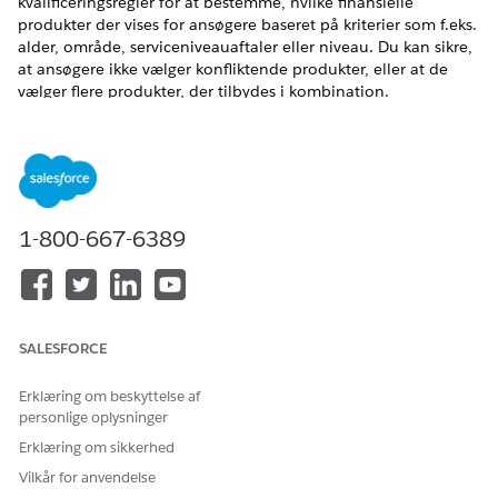
kvalificeringsregler for at bestemme, hvilke finansielle
produkter der vises for ansøgere baseret på kriterier som f.eks.
alder, område, serviceniveauaftaler eller niveau. Du kan sikre,
at ansøgere ikke vælger konfliktende produkter, eller at de
vælger flere produkter, der tilbydes i kombination.
EDITIONSHEADING
Tilgængelig i:
Enterprise
, Unlimited og Developer Edition
Se
Kvalifikationsregler for Digitalt udlån
for at finde ud af,
1-800-667-6389
hvordan kvalificeringsregler oprettes i Digitalt udlån. Du kan
udvide og tilpasse konfigurationen for køretøjs- og aktivudlån.
SALESFORCE
LØSTE DENNE ARTIKEL DIT PROBLEM?
Giv os besked, så vi kan forbedre os!
Erklæring om beskyttelse af
personlige oplysninger
Ja
Nej
Erklæring om sikkerhed
Vilkår for anvendelse