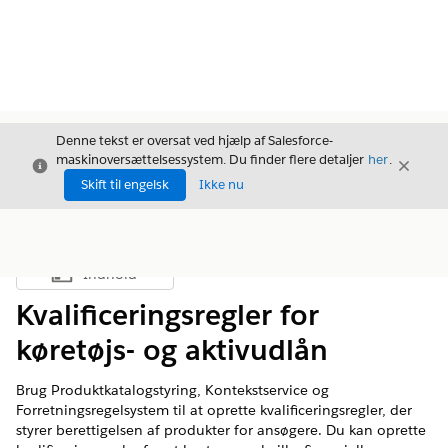
Denne tekst er oversat ved hjælp af Salesforce-
maskinoversættelsessystem. Du finder flere detaljer
her
.
Luk
Luk
Luk
Skift til engelsk
Ikke nu
Indhold
Vis indholdsfortegnelse
Kvalificeringsregler for
køretøjs- og aktivudlån
Brug Produktkatalogstyring, Kontekstservice og
Forretningsregelsystem til at oprette kvalificeringsregler, der
styrer berettigelsen af produkter for ansøgere. Du kan oprette