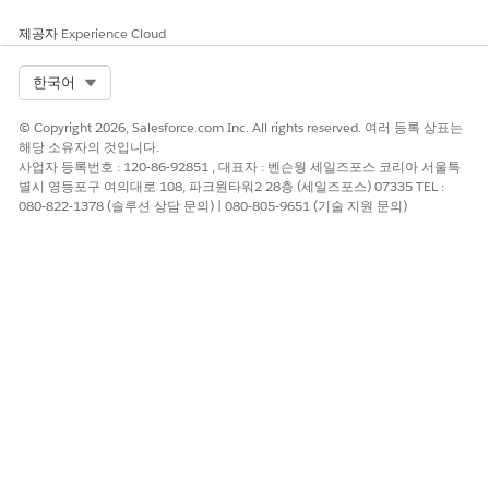
다른 소득원을 추가하려면
Add(추가)
를 클릭합니다.
제공자
Experience Cloud
Next(다음)
를 클릭합니다.
보고할 정기적인 지출원이 있는지 여부를 명시합니다.
Select Org
한국어
있는 경우 지출 유형, 빈도, 금액을 명시합니다.
다른 지출원을 추가하려면
Add(추가)
를 클릭합니다.
© Copyright 2026, Salesforce.com Inc. All rights reserved. 여러 등록 상표는
Next(다음)
를 클릭합니다.
해당 소유자의 것입니다.
대출 또는 임대에 대한 공동 신청자를 추가할지 여부를 명시
사업자 등록번호 : 120-86-92851 , 대표자 : 벤슨웡 세일즈포스 코리아 서울특
합니다.
별시 영등포구 여의대로 108, 파크원타워2 28층 (세일즈포스) 07335 TEL :
있는 경우 기본 신청인과 유사하게 공동 신청자의 모든 세부
080-822-1378 (솔루션 상담 문의) | 080-805-9651 (기술 지원 문의)
사항을 명시합니다.
공동 신청자를 더 추가하려면
Add(추가)
를 클릭합니다.
Next(다음)
를 클릭합니다.
본인 및 동료 신청자를 위해 문서를 업로드합니다.
재무 관리자는 업로드하는 문서의 유형을 지정할 수 있습니
다. 예: 신분증, 납세 증명서, 급여 증명서.
Next(다음)
를 클릭합니다.
신용 프로필을 검사할 수 있도록 하려면
I agree to the soft
credit check(약식 신용조회에 동의합니다)
를 선택합니다.
Next(다음)
를 클릭합니다.
지금까지 제공된 정보를 기반으로 생성된 제안 중 하나를 선
택합니다.