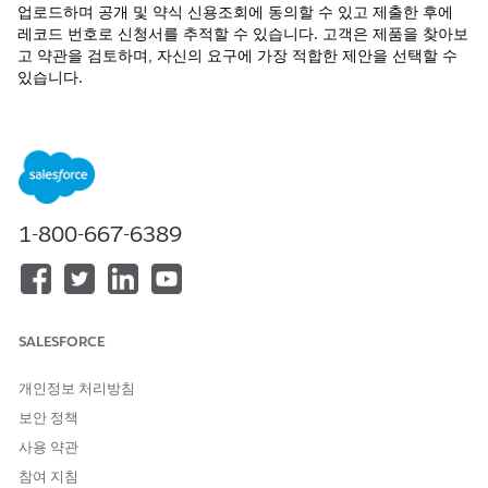
업로드하며 공개 및 약식 신용조회에 동의할 수 있고 제출한 후에
레코드 번호로 신청서를 추적할 수 있습니다. 고객은 제품을 찾아보
고 약관을 검토하며, 자신의 요구에 가장 적합한 제안을 선택할 수
있습니다.
필수 EDITION
지원 제품:
Enterprise
,
Unlimited
,
Developer
Edition
필요한 사용자 권한
1-800-667-6389
고객 자격으로 신청서 제출:
차량 및 자산 대출 신청서 제출
사용자 권한
관리자가 제품 카탈로그 관리를 사용하여 자동차 대출 및 임대와 같
SALESFORCE
은 금융 상품을 설정했는지 확인합니다.
Experience Cloud 사이트에 로그인하거나 새 사용자로 등록합
개인정보 처리방침
니다.
보안 정책
Finance(금융)
탭으로 이동하여
Products(제품)
을 선택합니다.
관리자가 사이트에 대한 동적 메뉴를 설정하면 고객이 직접 금
사용 약관
융 상품 페이지로 이동할 수 있습니다.
참여 지침