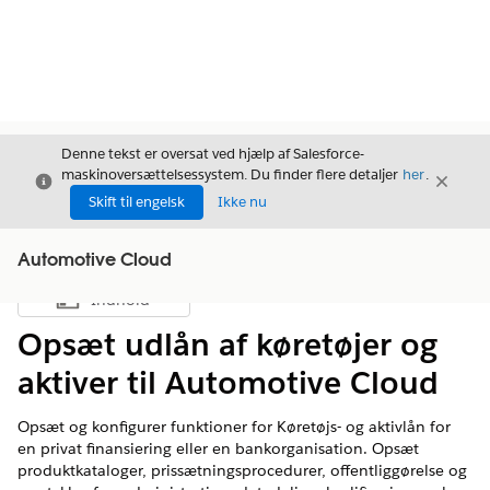
Denne tekst er oversat ved hjælp af Salesforce-
maskinoversættelsessystem. Du finder flere detaljer
her
.
Luk
Luk
Luk
Skift til engelsk
Ikke nu
Automotive Cloud
Indhold
Vis indholdsfortegnelse
Opsæt udlån af køretøjer og
aktiver til Automotive Cloud
Opsæt og konfigurer funktioner for Køretøjs- og aktivlån for
en privat finansiering eller en bankorganisation. Opsæt
produktkataloger, prissætningsprocedurer, offentliggørelse og