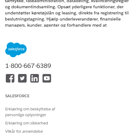
samtykke, faseadministration, datadeling, kvalificeringsregler
og dokumentindsamling. Opsæt yderligere funktioner, der
understøtter køretøjslån og leasing, direkte fra registrering til
beslutningstagning. Hjælp underleverandører, finansielle
managers, kunder, agenter og forhandlere med at
administrere og spore ansøgninger og forslag.
Køretøjslånprocesserne er bygget oven på den Digitalt udlån,
der understøtter livscyklussen for slutlån på tværs af alle
detaillånsprodukter og -kanaler i en forenet låneplatform.
EDITIONSHEADING
1-800-667-6389
Tilgængelig i:
Enterprise
, Unlimited og Developer Edition
SALESFORCE
Erklæring om beskyttelse af
Se nærmere på denne funktion i Salesforce Go! Find en
TIP
personlige oplysninger
guidet opsætningsoplevelse, udforsk mere indhold, find
Erklæring om sikkerhed
relaterede funktioner og overvåg funktionsanvendelse. Se
Udforsk og opsæt funktioner med Salesforce Go
.
Vilkår for anvendelse