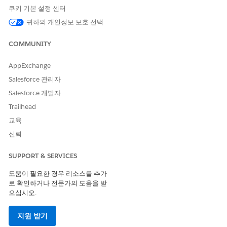
성 및 기능을 구현하기 전에 디지털 대출의
사용 가능한 자원
을 검
쿠키 기본 설정 센터
토해야 합니다.
귀하의 개인정보 보호 선택
차량 및 자산 대출에 대한 권한 및 기능
필요한 기능을 활성화하고 청구 가능한 사용량을 이해하여 차량
COMMUNITY
및 자산 대출을 시작합니다. 필수 사용자 권한을 할당하여 사용
자가 기능에 액세스하고 기능을 효과적으로 사용할 수 있도록
AppExchange
합니다. 기능을 사용하기 전에 모든 관련 개체의 관련 필드에 대
Salesforce 관리자
한 선택 목록 값을 구성하여 보험사, 에이전트, 신청자, 딜러에
게 최상의 환경을 제공합니다.
Salesforce 개발자
Trailhead
차량 및 자산 대출용 카탈로그 및 제품
Automotive Cloud에서는 차량 및 자동차 배터리와 같은 자산
교육
에 대한 자금 조달 옵션으로 제공되는 대출과 리스가 제품으로
신뢰
취급됩니다. 카탈로그, 범주, 제품, 특성을 설정하여 금융 상품
포트폴리오를 설계합니다.
SUPPORT & SERVICES
차량 및 자산 대출 가격 책정
도움이 필요한 경우 리소스를 추가
대출 및 리스에 대한 수수료, 금리, 환불 조건을 설정합니다. 가
로 확인하거나 전문가의 도움을 받
격 책정 절차를 설정하여 예상 제안의 금리를 유동적으로 계산
으십시오.
합니다.
지원 받기
차량 및 자산 대출에 대한 고지사항 및 동의
고객 및 에이전트는 차량 대출 또는 임대 신청 시 정부 또는 에