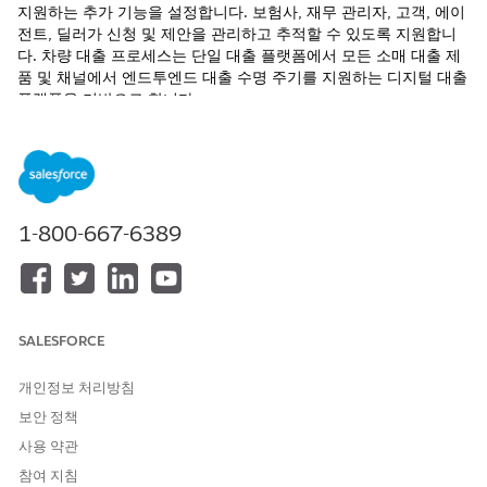
지원하는 추가 기능을 설정합니다. 보험사, 재무 관리자, 고객, 에이
전트, 딜러가 신청 및 제안을 관리하고 추적할 수 있도록 지원합니
다. 차량 대출 프로세스는 단일 대출 플랫폼에서 모든 소매 대출 제
품 및 채널에서 엔드투엔드 대출 수명 주기를 지원하는 디지털 대출
플랫폼을 기반으로 합니다.
필수 EDITION
지원 제품:
Enterprise
,
Unlimited
,
Developer
Edition
1-800-667-6389
Salesforce Go!에서 이 기능을 확인하십시오. 안내된 설정 경
팁
SALESFORCE
험을 찾고, 추가 콘텐츠를 탐색하고, 관련 기능을 살펴보고, 기능
사용량을 모니터링합니다. Salesforce Go로 기능
검색 및 설정
을 참조하십시오.
개인정보 처리방침
보안 정책
Automotive Cloud에 제공되는 지침을 넘어서 차량 및 자산 대출
사용 약관
기능을 확장할 수 있습니다. 요구 사항에 따라 회사를 위해 추가 구
참여 지침