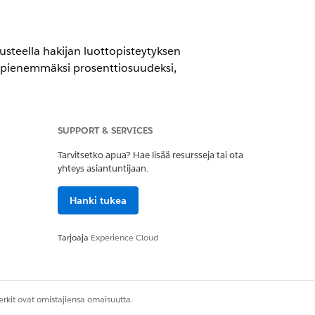
usteella hakijan luottopisteytyksen
n pienemmäksi prosenttiosuudeksi,
SUPPORT & SERVICES
Tarvitsetko apua? Hae lisää resursseja tai ota
yhteys asiantuntijaan.
Hanki tukea
me -käyttöoikeusjoukko
isuudessa kaikenlaisille
Tarjoaja
Experience Cloud
Voit noudattaa samoja ohjeita
rkit ovat omistajiensa omaisuutta.
iseen
.