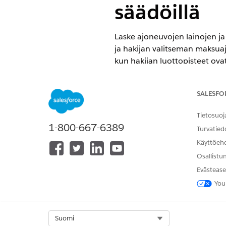
säädöillä
Laske ajoneuvojen lainojen ja
ja hakijan valitseman maksua
kun hakijan luottopisteet ova
VAADITUT VERSIOT
SALESFO
Käytettävissä:
Enterprise Edition
Tietosuoj
1-800-667-6389
Turvatied
Käyttöeh
Hinnoittelutoimenpiteen laaje
Osallistu
Alla on kuvattu, miten voit lu
Evästease
rahoitustuotteille, kuten asunt
You
määrittääksesi säätöjä autojen
Lisää tuotteiden luettelokurss
Select Org
Suomi
Lisätietoja on
kohdassa Tuote