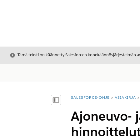
Sulje
Tämä teksti on käännetty Salesforcen konekäännösjärjestelmän avu
SALESFORCE-OHJE
ASIAKIRJA
Olet tässä:
Näytä sisällysluettelo
Ajoneuvo- 
hinnoittel