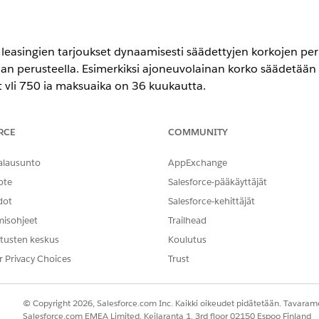
 leasingien tarjoukset dynaamisesti säädettyjen korkojen per
jan perusteella. Esimerkiksi ajoneuvolainan korko säädetää
t yli 750 ja maksuaika on 36 kuukautta.
RCE
COMMUNITY
-,
Unlimited Edition
- ja
Developer Edition
-versioissa.
alausunto
AppExchange
TARVITTAVAT KÄYTTÖOIKEUDET
ote
Salesforce-pääkäyttäjät
dot
Salesforce-kehittäjät
ntaminen:
Salesforce Pricing Design Ti
misohjeet
Trailhead
oda tuoteluettelokurssien säätöjä Digitaalinen lainaus -omina
tusten keskus
Koulutus
olainoille, henkilökohtaisille lainoille ja opiskelulainoille. 
r Privacy Choices
Trust
 rahoitustuotteille.
eja.
© Copyright 2026, Salesforce.com Inc. Kaikki oikeudet pidätetään. Tavarame
luettelokurssien lisääminen ajoneuvojen ja omaisuuksien lainaam
Salesforce.com EMEA Limited, Keilaranta 1, 3rd floor 02150 Espoo Finland