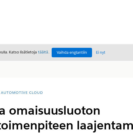
lla. Katso lisätietoja
täältä
.
Vaihda englantiin
Ei nyt
AUTOMOTIVE CLOUD
ja omaisuusluoton
utoimenpiteen laajenta