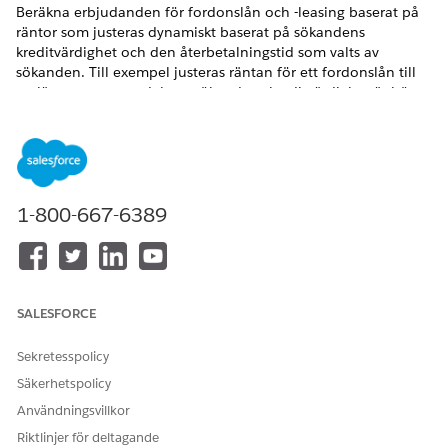
Beräkna erbjudanden för fordonslån och -leasing baserat på
räntor som justeras dynamiskt baserat på sökandens
kreditvärdighet och den återbetalningstid som valts av
sökanden. Till exempel justeras räntan för ett fordonslån till
en lägre procentandel om sökandens kreditvärdighet är högre
än 750 och återbetalningstiden är 36 månader.
VERSIONER SOM KRÄVS
Tillgängliga i:
Enterprise
,
Unlimited
och
Developer
Editions.
1-800-667-6389
ANVÄNDARBEHÖRIGHETER SOM KRÄVS FÖR ATT
För att utöka en
Behörighetsuppsättningen
prissättningsprocess:
Designtid för Salesforce-
prissättning
SALESFORCE
Stegen här beskriver hur du skapar justeringar av
Sekretesspolicy
produktlisträntor i Digitala lån för alla typer av finansiella
Säkerhetspolicy
produkter som bostadslån, personliga lån och studielån. Du
kan följa samma steg för att konfigurera justeringarna för
Användningsvillkor
finansprodukter för fordon.
Riktlinjer för deltagande