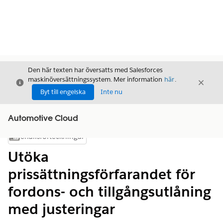
Den här texten har översatts med Salesforces
maskinöversättningssystem. Mer information
här
.
Stäng
Stäng
Stäng
Byt till engelska
Inte nu
Automotive Cloud
Innehållsförteckningar
Visa innehållsförteckning
Utöka
prissättningsförfarandet för
fordons- och tillgångsutlåning
med justeringar