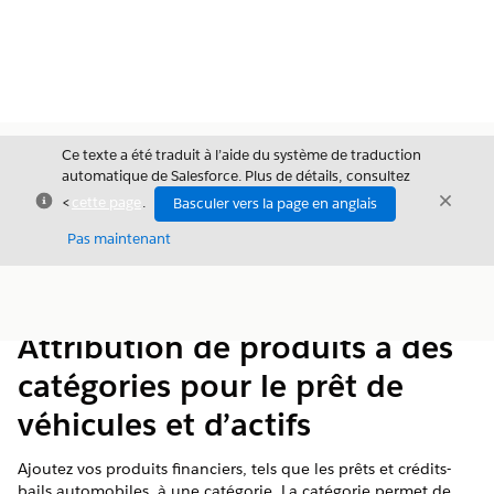
Ce texte a été traduit à l’aide du système de traduction
automatique de Salesforce. Plus de détails, consultez
Fermer
Ferme
<
cette page
.
Basculer vers la page en anglais
Fermer
Pas maintenant
Table des
Afficher la table des matières
matières
Attribution de produits à des
catégories pour le prêt de
véhicules et d’actifs
Ajoutez vos produits financiers, tels que les prêts et crédits-
bails automobiles, à une catégorie. La catégorie permet de