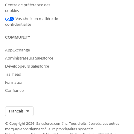
produits.
Centre de préférence des
Sélectionnez par exemple Produits financiers pour
cookies
véhicules.
Vos choix en matière de
Dans la page Catégorie, cliquez sur l'onglet
Associé
.
confidentialité
Dans la section Produits, cliquez sur
Attribuer des
produits
.
COMMUNITY
Sélectionnez les produits Prêt automobile et Crédit-bail
automobile.
AppExchange
Cliquez sur
Suivant
.
Enregistrez vos modifications.
Administrateurs Salesforce
Développeurs Salesforce
Trailhead
CET ARTICLE A-T-IL RÉSOLU VOTRE PROBLÈME ?
Formation
Dites-nous ce que nous pouvons améliorer !
Confiance
Oui
Non
Select Org
Français
© Copyright 2026, Salesforce.com Inc. Tous droits réservés. Les autres
marques appartiennent à leurs propriétaires respectifs.