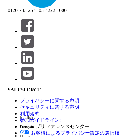
0120-733-257 | 03-4222-1000
絞り込み条件 (0)
絞り込み条件を選択
追加
製品エリア
SALESFORCE
機能の影響
プライバシーに関する声明
セキュリティに関する声明
利用規約
English
参加ガイドライン:
Cookie プリファレンスセンター
Français
エディション
お客様によるプライバシー設定の選択肢
Deutsch