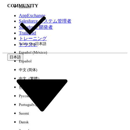
COMMUNITY
Italiano
AppExchange
Salesforce システム管理者
Salesforce 開発者
環境
Trailhead
トレーニング
Select Org
日本語
トラスト
Español (México)
日本語
Español
すべてクリア
完了
中文 (简体)
中文（繁體）
한국어
Русский
Português (Brasil)
Suomi
Dansk