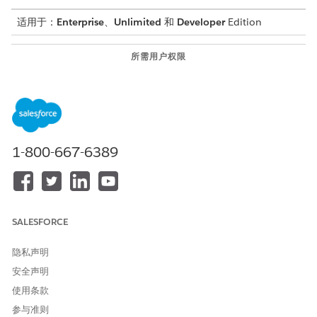
适用于：
Enterprise
、
Unlimited
和
Developer
Edition
所需用户权限
要将产品添加到类别：
产品目录管理设计者权限集
请确保您已为金融产品创建目录和类别。此外，为车辆贷款和租赁
创建产品。
从应用程序启动程序中，选择
产品目录管理
，然后选择
类别
。
1-800-667-6389
从类别列表视图中，单击要分配一个或多个产品的类别。
例如，选择车辆金融产品。
从类别页面中，单击
相关
选项卡。
在产品部分中，单击
分配产品
。
选择汽车贷款和汽车租赁产品。
SALESFORCE
单击
下一步
。
保存更改。
隐私声明
安全声明
使用条款
参与准则
本文章是否解决您的问题？