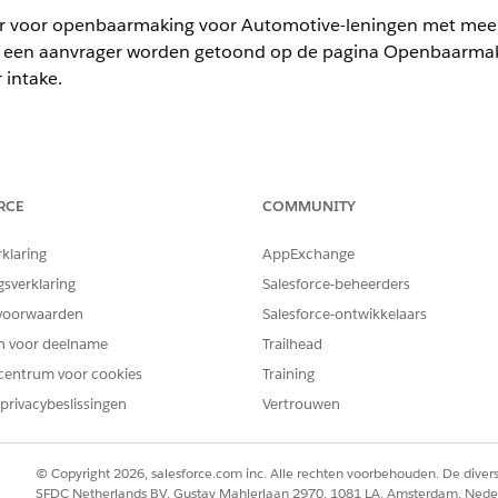
er voor openbaarmaking voor Automotive-leningen met mee
an een aanvrager worden getoond op de pagina Openbaarm
 intake.
mited
en
Developer
Edition.
RCE
COMMUNITY
BENODIGDE GEBRUIKERSMACHTIGINGEN
rklaring
AppExchange
Maak- en bewerktoegang voor
gsverklaring
Salesforce-beheerders
eren maken:
Maak- en bewerktoegang voor
voorwaarden
Salesforce-ontwikkelaars
en voor deelname
Trailhead
ngen voor Intelligente documentautomatisering zijn ingeschake
tisering configureren
centrum voor cookies
.
Training
privacybeslissingen
Vertrouwen
Appstarter
Autorisatieformulieren
.
satieformulieren op
Nieuw
.
naam op.
© Copyright 2026, salesforce.com inc. Alle rechten voorbehouden. De dive
p.
SFDC Netherlands BV, Gustav Mahlerlaan 2970, 1081 LA, Amsterdam, Nede