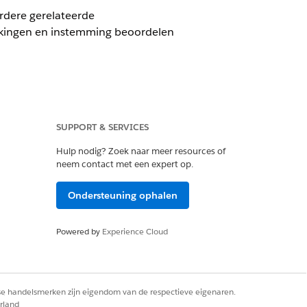
rdere gerelateerde
akingen en instemming beoordelen
SUPPORT & SERVICES
Hulp nodig? Zoek naar meer resources of
 Autorisatieformulier
neem contact met een expert op.
 Tekst van autorisatieformulier
Ondersteuning ophalen
ld in uw organisatie. Zie
Powered by
Experience Cloud
rse handelsmerken zijn eigendom van de respectieve eigenaren.
rland