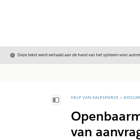
Sluiten
Deze tekst werd vertaald aan de hand van het systeem voor automa
HELP VAN SALESFORCE
DOCUM
U bent hier:
Inhoudsopgave weergeven
Openbaarm
van aanvra