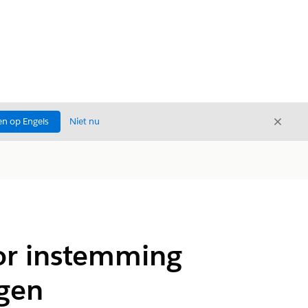
Sluite
n op Engels
Niet nu
Sluiten
r instemming
ngen