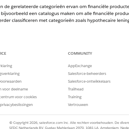
 de gerelateerde categorieën ervan om financiële producte
n bijvoorbeeld een catalogus maken om alle financiële produ
rder classificeren met categorieën zoals hypothecaire lenin
mited
en
Developer
Edition.
RCE
COMMUNITY
BENODIGDE GEBRUIKERSMACHTIGINGEN
rklaring
AppExchange
gsverklaring
Salesforce-beheerders
 maken:
Machtigingenset Ontwerper 
voorwaarden
Salesforce-ontwikkelaars
er
Productcatalogusbeheer
en klik vervolgens op
Catalogi
.
en voor deelname
Trailhead
ijstweergave op
Nieuw
.
centrum voor cookies
Training
g van het product op.
privacybeslissingen
Vertrouwen
opgeven.
e producten
t maken voor een specifieke duur, selecteert u een begin- en eindd
erkoop
.
© Copyright 2026, salesforce.com inc. Alle rechten voorbehouden. De dive
SFDC Netherlands BV, Gustav Mahlerlaan 2970, 1081 LA, Amsterdam, Nede