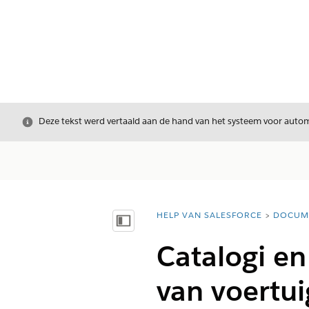
Sluiten
Deze tekst werd vertaald aan de hand van het systeem voor automa
HELP VAN SALESFORCE
DOCUM
U bent hier:
Inhoudsopgave weergeven
Catalogi en
van voertui