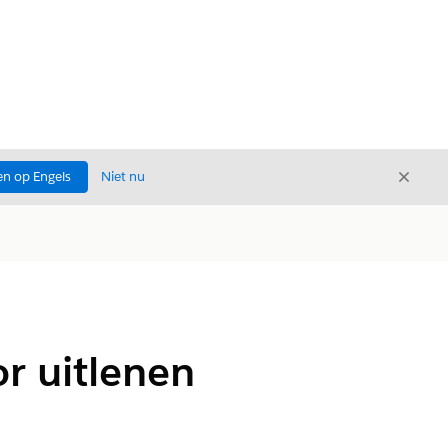
Sluite
n op Engels
Niet nu
Sluiten
r uitlenen