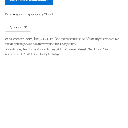
Оставьте свой отзыв, чтобы мы могли стать лучше!
Используется
Experience Cloud
Да
Нет
Select Org
Русский
© salesforce.com, inc., 2026 гг. Все права защищены. Упомянутые товарные
знаки принадлежат соответствующим владельцам.
Salesforce, Inc. Salesforce Tower, 415 Mission Street, 3rd Floor, San
Francisco, CA 94105, United States