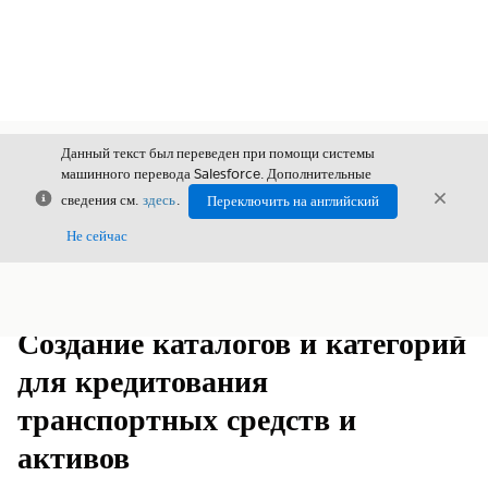
Данный текст был переведен при помощи системы
машинного перевода Salesforce. Дополнительные
Закрыть
Закры
сведения см.
здесь
.
Переключить на английский
Закрыт
Не сейчас
Содержание
Показать содержание
Создание каталогов и категорий
для кредитования
транспортных средств и
активов