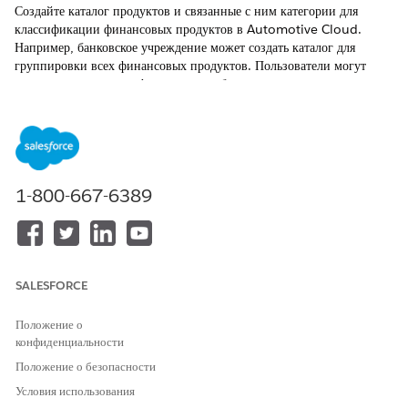
Создайте каталог продуктов и связанные с ним категории для
классификации финансовых продуктов в Automotive Cloud.
Например, банковское учреждение может создать каталог для
группировки всех финансовых продуктов. Пользователи могут
дополнительно классифицировать набор продуктов с такими
категориями, как жилищные кредиты, кредиты на транспортные
средства и личные кредиты.
ТРЕБУЕМЫЕ ВЕРСИИ
1-800-667-6389
Доступно в версиях:
Enterprise
Edition,
Unlimited
Edition и
Developer
Edition.
НЕОБХОДИМЫЕ ПОЛНОМОЧИЯ ПОЛЬЗОВАТЕЛЯ
Для создания каталогов и
Набор полномочий
SALESFORCE
категорий продуктов:
конструктора управления
каталогом продуктов
Положение о
конфиденциальности
В средстве запуска приложений выберите «
Управление
Положение о безопасности
каталогами продуктов
», а потом нажмите «
Каталоги
».
Условия использования
На странице спискового представления каталога нажмите