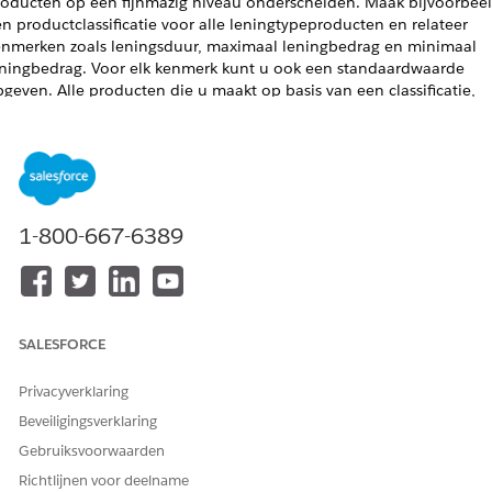
roducten op een fijnmazig niveau onderscheiden. Maak bijvoorbee
n productclassificatie voor alle leningtypeproducten en relateer
enmerken zoals leningsduur, maximaal leningbedrag en minimaal
eningbedrag. Voor elk kenmerk kunt u ook een standaardwaarde
geven. Alle producten die u maakt op basis van een classificatie,
emen automatisch de kenmerken over.
EREISTE EDITIONS
Beschikbaar in:
Enterprise
,
Unlimited
en
Developer
Edition.
1-800-667-6389
BENODIGDE GEBRUIKERSMACHTIGINGEN
Productclassificaties maken:
Machtigingenset Ontwerper van
Productcatalogusbeheer
SALESFORCE
Selecteer vanuit de Appstarter
Productcatalogusbeheer
en klik
vervolgens op
Productclassificaties
.
Privacyverklaring
Klik vanuit de lijstweergavepagina voor classificaties op
Nieuw
.
Beveiligingsverklaring
Geef een naam en code op voor de productclassificatie.
Voor naam kunt u
opgeven.
Voertuiglening
Gebruiksvoorwaarden
Selecteer
Actief
als status.
Richtlijnen voor deelname