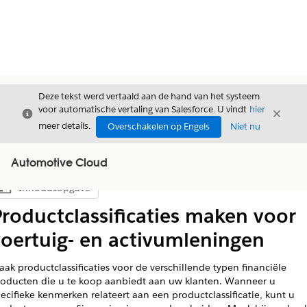
Deze tekst werd vertaald aan de hand van het systeem
voor automatische vertaling van Salesforce. U vindt
hier
Sluiten
Sluite
Sluiten
meer details.
Overschakelen op Engels
Niet nu
Automotive Cloud
Inhoudsopgave
Inhoudsopgave weergeven
roductclassificaties maken voor
voertuig- en activumleningen
ak productclassificaties voor de verschillende typen financiële
roducten die u te koop aanbiedt aan uw klanten. Wanneer u
ecifieke kenmerken relateert aan een productclassificatie, kunt u