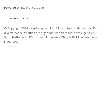
te maken en wijs dezelfde kenmerken toe.
Powered by
Experience Cloud
Geef naar behoefte verschillende standaardwaarden op. Handha
voor het kenmerk OmniScriptName dezelfde standaardwaarde al
Select Org
Nederlands
stap 3j.
© Copyright 2026, salesforce.com inc. Alle rechten voorbehouden. De
diverse handelsmerken zijn eigendom van de respectieve eigenaren.
SFDC Netherlands BV, Gustav Mahlerlaan 2970, 1081 LA, Amsterdam,
HEEFT DIT ARTIKEL UW PROBLEEM OPGELOST?
Nederland
Laat ons weten wat we kunnen doen om te verbeteren!
Ja
Nee